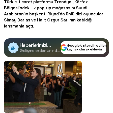
Türk e-ticaret platformu
Trendyol
, Körfez
Bölgesi’ndeki ilk pop-up mağazasını Suudi
Arabistan’ın başkenti Riyad’da ünlü dizi oyuncuları
Simay Barlas
ve
Halit Özgür Sarı
’nın katıldığı
lansmanla açtı.
Haberlerimizi
Google’da tercih edilen
kaynak olarak ekleyin
Google'da Takip
Gelişmelerden anında
haberdar olun.
Edin