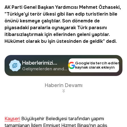
AK Parti Genel Başkan Yardımcısı Mehmet Özhaseki,
"Türkiye'yi terör ülkesi gibi ilan edip turistlerin bile
önünü kesmeye çalıştılar. Son dönemde de
piyasadaki paralarla oynayarak Türk parasını
itibarsızlaştırmak için ellerinden geleni yaptılar.
Hükümet olarak bu işin üstesinden de geldik" dedi.
Haberlerimizi
Google’da tercih edilen
kaynak olarak ekleyin
Google'da Takip
Gelişmelerden anında
haberdar olun.
Edin
Haberin Devamı
Kayseri
Büyükşehir Belediyesi tarafından yapımı
tamamlanan İldem Emniyet Hizmet Binası'nın açılış