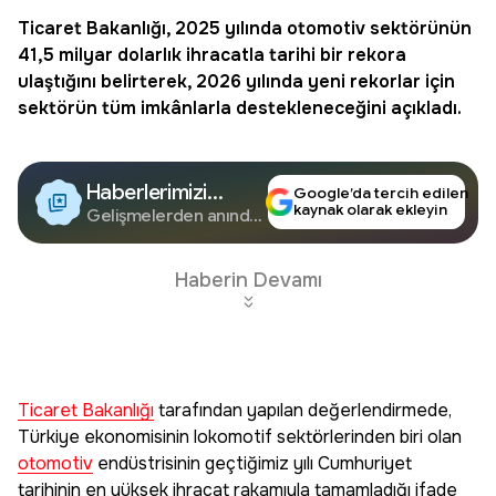
Ticaret Bakanlığı
, 2025 yılında
otomotiv
sektörünün
41,5 milyar dolarlık ihracatla tarihi bir rekora
ulaştığını belirterek, 2026 yılında yeni rekorlar için
sektörün tüm imkânlarla destekleneceğini açıkladı.
Haberlerimizi
Google’da tercih edilen
kaynak olarak ekleyin
Google'da Takip
Gelişmelerden anında
haberdar olun.
Edin
Haberin Devamı
Ticaret Bakanlığı
tarafından yapılan değerlendirmede,
Türkiye ekonomisinin lokomotif sektörlerinden biri olan
otomotiv
endüstrisinin geçtiğimiz yılı Cumhuriyet
tarihinin en yüksek ihracat rakamıyla tamamladığı ifade