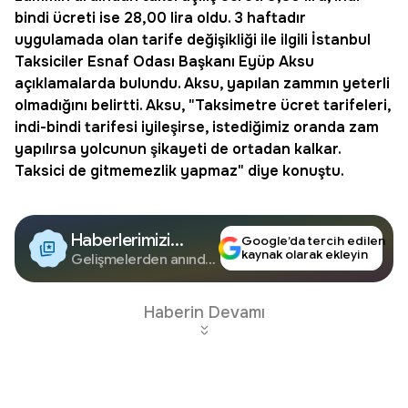
bindi ücreti ise 28,00 lira oldu. 3 haftadır
uygulamada olan tarife değişikliği ile ilgili İstanbul
Taksiciler Esnaf Odası Başkanı Eyüp Aksu
açıklamalarda bulundu. Aksu, yapılan zammın yeterli
olmadığını belirtti. Aksu, "Taksimetre ücret tarifeleri,
indi-bindi tarifesi iyileşirse, istediğimiz oranda
zam
yapılırsa yolcunun şikayeti de ortadan kalkar.
Taksici de gitmemezlik yapmaz" diye konuştu.
Haberlerimizi
Google’da tercih edilen
kaynak olarak ekleyin
Google'da Takip
Gelişmelerden anında
haberdar olun.
Edin
Haberin Devamı