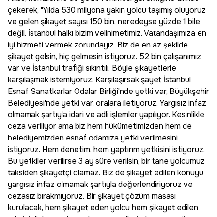
çekerek, "Yılda 530 milyona yakın yolcu taşımış oluyoruz
ve gelen şikayet sayısı 150 bin, neredeyse yüzde 1 bile
değil. İstanbul halkı bizim velinimetimiz. Vatandaşımıza en
iyi hizmeti vermek zorundayız. Biz de en az şekilde
şikayet gelsin, hiç gelmesin istiyoruz. 52 bin çalışanımız
var ve İstanbul trafiği sıkıntılı. Böyle şikayetlerle
karşılaşmak istemiyoruz. Karşılaşırsak şayet İstanbul
Esnaf Sanatkarlar Odalar Birliği'nde yetki var, Büyükşehir
Belediyesi'nde yetki var, oralara iletiyoruz. Yargısız infaz
olmamak şartıyla idari ve adli işlemler yapılıyor. Kesinlikle
ceza veriliyor ama biz hem hükümetimizden hem de
belediyemizden esnaf odamıza yetki verilmesini
istiyoruz. Hem denetim, hem yaptırım yetkisini istiyoruz.
Bu yetkiler verilirse 3 ay süre verilsin, bir tane yolcumuz
taksiden şikayetçi olamaz. Biz de şikayet edilen konuyu
yargısız infaz olmamak şartıyla değerlendiriyoruz ve
cezasız bırakmıyoruz. Bir şikayet çözüm masası
kurulacak, hem şikayet eden yolcu hem şikayet edilen