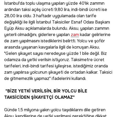
İstanbul'da toplu ulaşıma yapılan yüzde 40'lık zammın
ardından taksi açılış ücreti 9,80 lira, indi-bindi ücreti ise
28,00 lira oldu. 3 haftadır uygulamada olan tarife
değişikliği ile ilgili İstanbul Taksiciler Esnaf Odası Başkanı
Eyüp Aksu açıklamalarda bulundu. Aksu, yapılan zammın
yeterli olmadığını, giderlere yapılan
zam
kadar gelirlerine
de zam yapılmasını istediklerini belirtti. Yolcu ve şoför
arasında yaşanan kavgalarla ilgili de konuşan Aksu,
"Gelen şikayet sayısı neredeyse yüzde 1 bile değil. Biz
odamıza da yetki verilsin istiyoruz. Taksimetre ücret
tarifeleri, indi-bindi tarifesi iyileşirse, istediğimiz oranda
zam yapılırsa yolcunun şikayeti de ortadan kalkar. Taksici
de gitmemezlik yapmaz" ifadelerini kullandı.
"BİZE YETKİ VERİLSİN, BİR YOLCU BİLE
TAKSİCİDEN ŞİKAYETÇİ OLAMAZ"
Günde 1,5 milyona yakın yolcu taşıdıklarını dile getiren
Aksu, kendilerine de yetki verilmesi gerektiğine dikkat