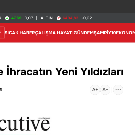
47.59
6494,82
D
0,07
|
ALTIN
-0,02
SICAK HABER
ÇALIŞMA HAYATI
GÜNDEM
ŞAMPİY10
EKONOM
e İhracatın Yeni Yıldızları
45