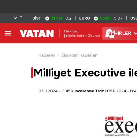
°
13.731
55.05
BİST
0,2
|
EURO
0,07
|
US
Türkiye,
ŞE
HİRLER
Şehirlerinden Okunur
Haberler
Ekonomi Haberleri
Milliyet Executive il
05.11.2024 - 13:45
Güncellenme Tarihi:
05.11.2024 - 13: