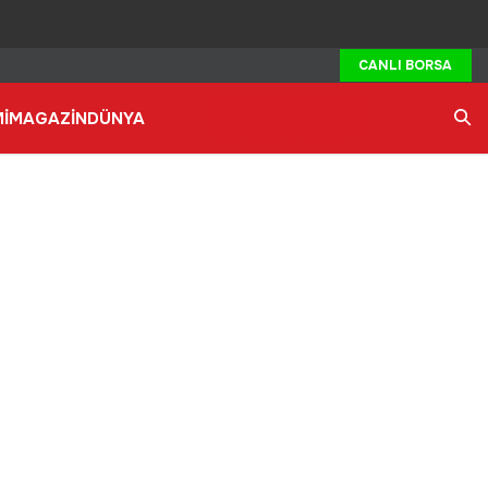
CANLI BORSA
İ
MAGAZİN
DÜNYA
Ara