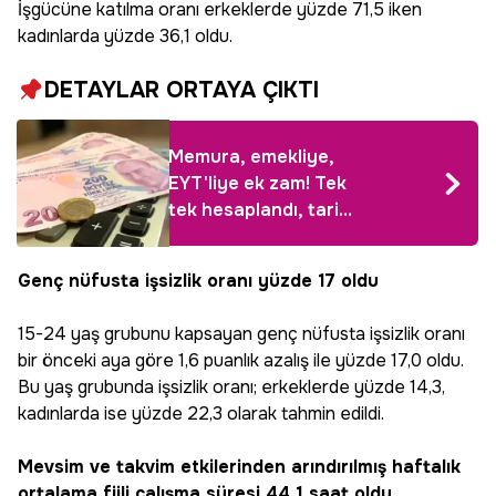
İşgücüne katılma oranı erkeklerde yüzde 71,5 iken
kadınlarda yüzde 36,1 oldu.
DETAYLAR ORTAYA ÇIKTI
Memura, emekliye,
EYT'liye ek zam! Tek
tek hesaplandı, tarih
verildi
Genç nüfusta işsizlik oranı yüzde 17 oldu
15-24 yaş grubunu kapsayan genç nüfusta işsizlik oranı
bir önceki aya göre 1,6 puanlık azalış ile yüzde 17,0 oldu.
Bu yaş grubunda işsizlik oranı; erkeklerde yüzde 14,3,
kadınlarda ise yüzde 22,3 olarak tahmin edildi.
Mevsim ve takvim etkilerinden arındırılmış haftalık
ortalama fiili çalışma süresi 44,1 saat oldu