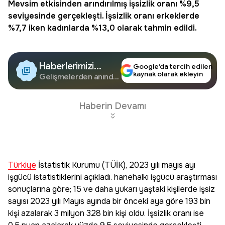
Mevsim etkisinden arındırılmış işsizlik oranı %9,5
seviyesinde gerçekleşti. İşsizlik oranı erkeklerde
%7,7 iken kadınlarda %13,0 olarak tahmin edildi.
Haberlerimizi
Google’da tercih edilen
kaynak olarak ekleyin
Google'da Takip
Gelişmelerden anında
haberdar olun.
Edin
Haberin Devamı
Türkiye
İstatistik Kurumu (TÜİK), 2023 yılı mayıs ayı
işgücü istatistiklerini açıkladı. hanehalkı işgücü araştırması
sonuçlarına göre; 15 ve daha yukarı yaştaki kişilerde işsiz
sayısı 2023 yılı Mayıs ayında bir önceki aya göre 193 bin
kişi azalarak 3 milyon 328 bin kişi oldu. İşsizlik oranı ise