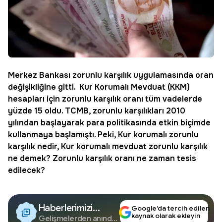
Merkez Bankası zorunlu karşılık uygulamasında oran
değişikliğine gitti. Kur Korumalı Mevduat (KKM)
hesapları için
zorunlu karşılık oranı
tüm vadelerde
yüzde 15 oldu. TCMB, zorunlu karşılıkları 2010
yılından başlayarak para politikasında etkin biçimde
kullanmaya başlamıştı. Peki,
Kur korumalı zorunlu
karşılık
nedir,
Kur korumalı mevduat zorunlu karşılık
ne demek? Zorunlu karşılık oranı ne zaman tesis
edilecek?
Haberlerimizi
Google’da tercih edilen
kaynak olarak ekleyin
Google'da Takip
Gelişmelerden anında