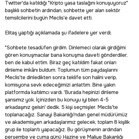
Twitter'da katıldığı "Kripto yasa taslağını konuşuyoruz"
başlıklı sohbetin ardından, sohbette yer alan sektör
temsilcilerini bugün Meclis'e davet etti.
Elitaş yaptığı açıklamada şu ifadelere yer verdi;
"Sohbete tesadüfen girdim. Dinlemeci olarak girdiğimi
gören konuşmacılar bana konuşma daveti gönderdiler,
ben de kabul ettim. Biraz geç katıldım fakat onları
dinleme imkânı buldum. Toplumun tüm paydaşlarını
Meclis'te dinledikten sonra teklife son halini verip,
komisyona sevk edeceğimizi anlattım. Bine yakın
platformda katılımcı vardı. 'Burada hepinizi dinleme
şansımız yok. İçinizden bu konuyu iyi bilen 4-5
arkadaşınız gelsin' dedik. 5 kişi seçmişler. Meclis'te
toplanacağız. Sanayi Bakanlığı'ndan genel müdürümüz
ve akademisyen arkadaşlarımız gelecek, toplam 8 kişilik
grup ile toplantı yapacağız. Bu görüşmenin ardından
perşembe ve cuma günü Hazine ve Maliye Bakanlığı