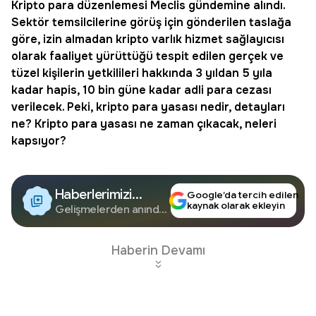
Kripto para düzenlemesi Meclis gündemine alındı.
Sektör temsilcilerine görüş için gönderilen taslağa
göre, izin almadan kripto varlık hizmet sağlayıcısı
olarak faaliyet yürüttüğü tespit edilen gerçek ve
tüzel kişilerin yetkilileri hakkında 3 yıldan 5 yıla
kadar hapis, 10 bin güne kadar adli para cezası
verilecek. Peki,
kripto para yasası
nedir, detayları
ne?
Kripto para yasası ne zaman çıkacak
, neleri
kapsıyor?
Haberlerimizi
Google’da tercih edilen
kaynak olarak ekleyin
Google'da Takip
Gelişmelerden anında
haberdar olun.
Edin
Haberin Devamı