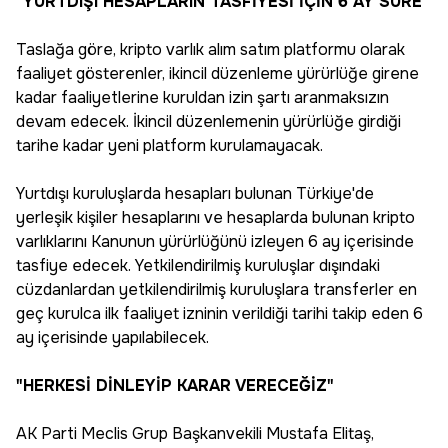
"YURTDIŞI HESAPLARIN TASFİYESİ İÇİN 6 AY SÜRE"
Taslağa göre, kripto varlık alım satım platformu olarak
faaliyet gösterenler, ikincil düzenleme yürürlüğe girene
kadar faaliyetlerine kuruldan izin şartı aranmaksızın
devam edecek. İkincil düzenlemenin yürürlüğe girdiği
tarihe kadar yeni platform kurulamayacak.
Yurtdışı kuruluşlarda hesapları bulunan Türkiye'de
yerleşik kişiler hesaplarını ve hesaplarda bulunan kripto
varlıklarını Kanunun yürürlüğünü izleyen 6 ay içerisinde
tasfiye edecek. Yetkilendirilmiş kuruluşlar dışındaki
cüzdanlardan yetkilendirilmiş kuruluşlara transferler en
geç kurulca ilk faaliyet izninin verildiği tarihi takip eden 6
ay içerisinde yapılabilecek.
"HERKESİ DİNLEYİP KARAR VERECEĞİZ"
AK Parti Meclis Grup Başkanvekili Mustafa Elitaş,