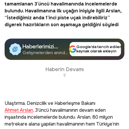
tamamlanan 3’üncü havalimanında incelemelerde
bulundu. Havalimanına ilk uçağın inişiyle ilgili Arslan,
“İstediğimiz anda 1’inci piste uçak indirebiliriz”
diyerek hazırlıkların son aşamaya geldiğini söyledi
Haberlerimizi
Google’da tercih edilen
kaynak olarak ekleyin
Google'da Takip
Gelişmelerden anında
haberdar olun.
Edin
Haberin Devamı
Ulaştırma, Denizcilik ve Haberleşme Bakanı
Ahmet Arslan
, 3’üncü havalimanının devam eden
inşaatında incelemelerde bulundu. Arslan, 80 milyon
metrekare alana yapılan havalimanının hem Türkiye’nin