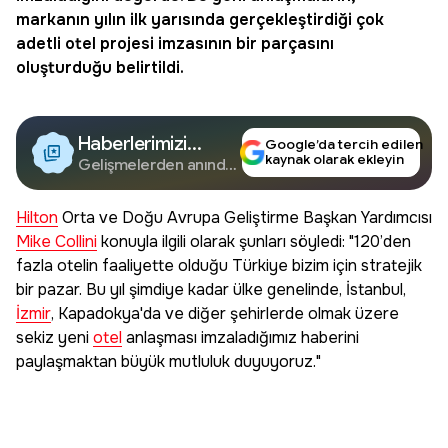
markanın yılın ilk yarısında gerçekleştirdiği çok
adetli otel projesi imzasının bir parçasını
oluşturduğu belirtildi.
Haberlerimizi
Google’da tercih edilen
kaynak olarak ekleyin
Google'da Takip
Gelişmelerden anında
haberdar olun.
Edin
Hilton
Orta ve Doğu Avrupa Geliştirme Başkan Yardımcısı
Mike Collini
konuyla ilgili olarak şunları söyledi: "120’den
fazla otelin faaliyette olduğu Türkiye bizim için stratejik
bir pazar. Bu yıl şimdiye kadar ülke genelinde, İstanbul,
İzmir
, Kapadokya'da ve diğer şehirlerde olmak üzere
sekiz yeni
otel
anlaşması imzaladığımız haberini
paylaşmaktan büyük mutluluk duyuyoruz."