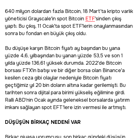
640 milyon dolardan fazla Bitcoin, 18 Mart'ta kripto varlık
yöneticisi Grayscale'in spot Bitcoin
ETF
'sinden çıkış
yaptı. Bu çıkış, 11 Ocak'ta spot ETF'lerin onaylanmasından
sonra bu fondan en büyük çıkış oldu.
Bu düşüşe karşın Bitcoin fiyatı ay başından bu yana
yüzde 4,6, yılbaşından bu yanan yüzde 53,5 ve son 1
yılda yüzde 136,61 yüksek durumda. 2022'de Bitcoin
borsası FTX'in batışı ve bir diğer borsa olan Binance'a
kesilen ceza gibi olaylar nedeniyle Bitcoin fiyatı
geçtiğimiz yıl 20 bin doların altına kadar gerilemişti. Bu
tarihten sonra dijital para birimi yükseliş eğilimine girdi.
Ralli ABD'nin Ocak ayında geleneksel borsalarda yatırım
imkanı sağlayan spot EFT'lere izin vermesi ile artmıştı.
DÜŞÜŞÜN BİRKAÇ NEDENİ VAR
Birkaç piyasa yorumcusu, son birkaç gündeki düşüşün