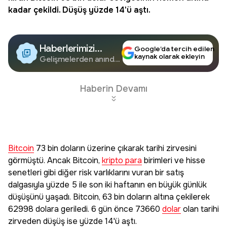
kadar çekildi. Düşüş yüzde 14'ü aştı.
Haberlerimizi
Google’da tercih edilen
kaynak olarak ekleyin
Google'da Takip
Gelişmelerden anında
haberdar olun.
Edin
Haberin Devamı
Bitcoin
73 bin doların üzerine çıkarak tarihi zirvesini
görmüştü. Ancak Bitcoin,
kripto para
birimleri ve hisse
senetleri gibi diğer risk varlıklarını vuran bir satış
dalgasıyla yüzde 5 ile son iki haftanın en büyük günlük
düşüşünü yaşadı. Bitcoin, 63 bin doların altına çekilerek
62998 dolara geriledi. 6 gün önce 73660
dolar
olan tarihi
zirveden düşüş ise yüzde 14'ü aştı.