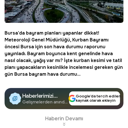
Bursa
'da bayram planları yapanlar dikkat!
Meteoroloji Genel Müdürlüğü, Kurban Bayramı
öncesi Bursa için son hava durumu raporunu
yayınladı. Bayram boyunca kent genelinde hava
nasıl olacak, yağış var mı? İşte kurban kesimi ve tatil
planı yapacakların kesinlikle incelemesi gereken gün
gün Bursa bayram hava durumu...
Haberlerimizi
Google’da tercih edilen
kaynak olarak ekleyin
Google'da Takip
Gelişmelerden anında
haberdar olun.
Edin
Haberin Devamı