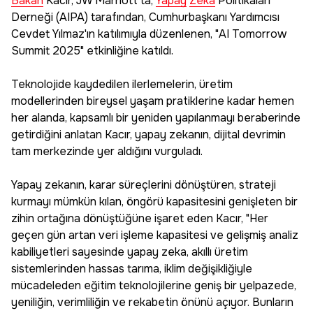
Bakan
Kacır, JW Marriott'ta,
Yapay
Zeka
Politikaları
Derneği (AIPA) tarafından, Cumhurbaşkanı Yardımcısı
Cevdet Yılmaz'ın katılımıyla düzenlenen, "AI Tomorrow
Summit 2025" etkinliğine katıldı.
Teknolojide kaydedilen ilerlemelerin, üretim
modellerinden bireysel yaşam pratiklerine kadar hemen
her alanda, kapsamlı bir yeniden yapılanmayı beraberinde
getirdiğini anlatan Kacır, yapay zekanın, dijital devrimin
tam merkezinde yer aldığını vurguladı.
Yapay zekanın, karar süreçlerini dönüştüren, strateji
kurmayı mümkün kılan, öngörü kapasitesini genişleten bir
zihin ortağına dönüştüğüne işaret eden Kacır, "Her
geçen gün artan veri işleme kapasitesi ve gelişmiş analiz
kabiliyetleri sayesinde yapay zeka, akıllı üretim
sistemlerinden hassas tarıma, iklim değişikliğiyle
mücadeleden eğitim teknolojilerine geniş bir yelpazede,
yeniliğin, verimliliğin ve rekabetin önünü açıyor. Bunların