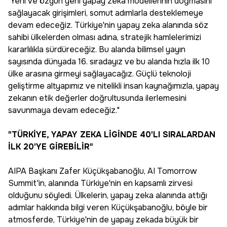
"Yerli ve özgün yeni yapay zeka modellerinin doğmasını
sağlayacak girişimleri, somut adımlarla desteklemeye
devam edeceğiz. Türkiye'nin yapay zeka alanında söz
sahibi ülkelerden olması adına, stratejik hamlelerimizi
kararlılıkla sürdüreceğiz. Bu alanda bilimsel yayın
sayısında dünyada 16. sıradayız ve bu alanda hızla ilk 10
ülke arasına girmeyi sağlayacağız. Güçlü teknoloji
geliştirme altyapımız ve nitelikli insan kaynağımızla, yapay
zekanın etik değerler doğrultusunda ilerlemesini
savunmaya devam edeceğiz."
"TÜRKİYE, YAPAY ZEKA LİGİNDE 40'LI SIRALARDAN
İLK 20'YE GİREBİLİR"
AIPA Başkanı Zafer Küçükşabanoğlu, AI Tomorrow
Summit'in, alanında Türkiye'nin en kapsamlı zirvesi
olduğunu söyledi. Ülkelerin, yapay zeka alanında attığı
adımlar hakkında bilgi veren Küçükşabanoğlu, böyle bir
atmosferde, Türkiye'nin de yapay zekada büyük bir