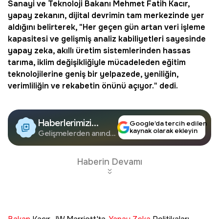
Sanayi ve Teknoloji Bakanı Mehmet Fatih Kacır,
yapay
zekanın, dijital devrimin tam merkezinde yer
aldığını belirterek, "Her geçen gün artan veri işleme
kapasitesi ve gelişmiş analiz kabiliyetleri sayesinde
yapay
zeka
, akıllı üretim sistemlerinden hassas
tarıma, iklim değişikliğiyle mücadeleden eğitim
teknolojilerine geniş bir yelpazede, yeniliğin,
verimliliğin ve rekabetin önünü açıyor." dedi.
Haberlerimizi
Google’da tercih edilen
kaynak olarak ekleyin
Google'da Takip
Gelişmelerden anında
haberdar olun.
Edin
Haberin Devamı