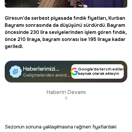
Giresun
'da serbest piyasada
fındık
fiyatları, Kurban
Bayramı sonrasında da düşüşünü sürdürdü. Bayram
öncesinde 230 lira seviyelerinden işlem gören fındık,
önce 210 liraya, bayram sonrası ise 195 liraya kadar
geriledi.
Haberlerimizi
Google’da tercih edilen
kaynak olarak ekleyin
Google'da Takip
Gelişmelerden anında
haberdar olun.
Edin
Haberin Devamı
Sezonun sonuna yaklaşılmasına rağmen fiyatlardaki