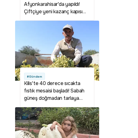
Afyonkarahisar'da yapıldı!
Çiftçiye yeni kazanç kapısı
olabilir
#Gündem
Kilis'te 40 derece sıcakta
fıstık mesaisi başladı! Sabah
güneş doğmadan tarlaya
giriyorlar: Fiyatlar çiftçinin
yüzünü güldürdü