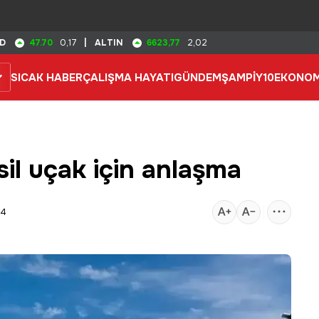
47.70
6623,77
D
0,17
|
ALTIN
2,02
SICAK HABER
ÇALIŞMA HAYATI
GÜNDEM
ŞAMPİY10
EKONOM
il uçak için anlaşma
04