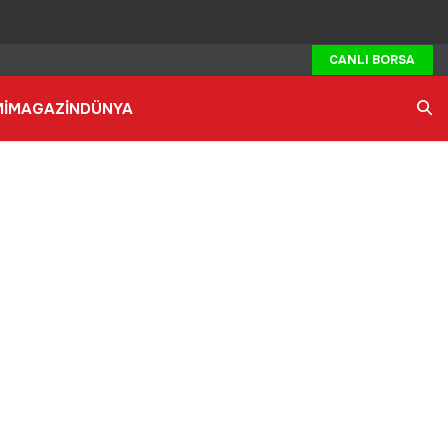
CANLI BORSA
İ
MAGAZİN
DÜNYA
Ara