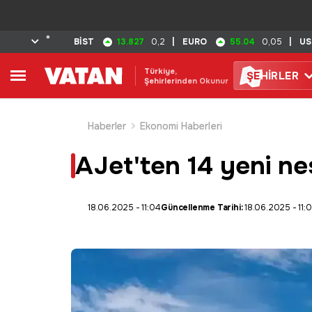
°
13.827
55.04
BİST
0,2
|
EURO
0,05
|
US
Türkiye,
ŞE
HİRLER
Şehirlerinden Okunur
Haberler
Ekonomi Haberleri
AJet'ten 14 yeni nes
18.06.2025 - 11:04
Güncellenme Tarihi:
18.06.2025 - 11: