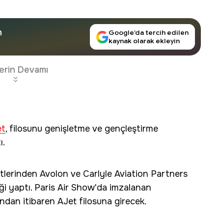
n
Google’da tercih edilen
kaynak olarak ekleyin
erin Devamı
et
, filosunu genişletme ve gençleştirme
ı.
etlerinden Avolon ve Carlyle Aviation Partners
liği yaptı. Paris Air Show'da imzalanan
ndan itibaren AJet filosuna girecek.