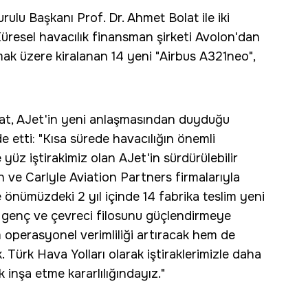
lu Başkanı Prof. Dr. Ahmet Bolat ile iki
 Küresel havacılık finansman şirketi Avolon'dan
mak üzere kiralanan 14 yeni "Airbus A321neo",
lat, AJet'in yeni anlaşmasından duyduğu
e etti: "Kısa sürede havacılığın önemli
üz iştirakimiz olan AJet'in sürdürülebilir
ve Carlyle Aviation Partners firmalarıyla
önümüzdeki 2 yıl içinde 14 fabrika teslim yeni
n genç ve çevreci filosunu güçlendirmeye
m operasyonel verimliliği artıracak hem de
Türk Hava Yolları olarak iştiraklerimizle daha
k inşa etme kararlılığındayız."