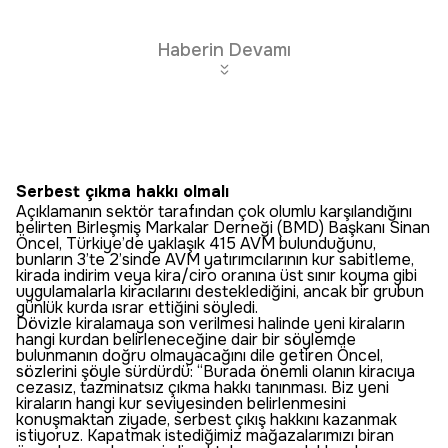
Haberin Devamı
Serbest çıkma hakkı olmalı
Açıklamanın sektör tarafından çok olumlu karşılandığını
belirten Birleşmiş Markalar Derneği (BMD) Başkanı Sinan
Öncel, Türkiye’de yaklaşık 415 AVM bulunduğunu,
bunların 3’te 2’sinde AVM yatırımcılarının kur sabitleme,
kirada indirim veya kira/ciro oranına üst sınır koyma gibi
uygulamalarla kiracılarını desteklediğini, ancak bir grubun
günlük kurda ısrar ettiğini söyledi.
Dövizle kiralamaya son verilmesi halinde yeni kiraların
hangi kurdan belirleneceğine dair bir söylemde
bulunmanın doğru olmayacağını dile getiren Öncel,
sözlerini şöyle sürdürdü: “Burada önemli olanın kiracıya
cezasız, tazminatsız çıkma hakkı tanınması. Biz yeni
kiraların hangi kur seviyesinden belirlenmesini
konuşmaktan ziyade, serbest çıkış hakkını kazanmak
istiyoruz. Kapatmak istediğimiz mağazalarımızı biran