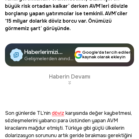
büyük risk ortadan kalkar’ derken AVM’leri dövizle
borçlanıp yapan yatırımcılar ise temkinli. AVM’ciler
‘15 milyar dolarlık döviz borcu var. Önümüzü
görmemiz şart’ görüşünde.
Haberlerimizi
Google’da tercih edilen
kaynak olarak ekleyin
Google'da Takip
Gelişmelerden anında
haberdar olun.
Edin
Haberin Devamı
Son günlerde TL’nin
döviz
karşısında değer kaybetmesi,
sözleşmelerini yabancı para üstünden yapan AVM
kiracılarını mağdur etmişti. Türkiye gibi güçlü ülkelerin
dolarizasyon sorununu artık geride bırakması gerektiğini