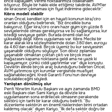
önce kapayalım, verimli noktalarımıza odaklanalım
istiyoruz. Böyle bir hakkı elde ettiğimiz takdirde, AVM’ler
de kiracısının çıkmaması için fiyat indirimine gidecektir.”
Kıbrıs modeli olabilir
sinan Öncel, kendileri için en hayati konunun kira/ciro
oranları olduğunu belirterek, “Biz öncelikle buna
bakıyoruz. Eğer kira/ciro oranı hazır giyim için yüzde 8
seviyelerinde olması gerekiyorsa ve bu sağlanıyorsa, kur
istediği seviyeye gelsin. Burada önemli olan kur
yüksekliği değil. Kıbrıs uygulaması var. Kıbrıs Meclisi bir
karar alarak kira sözleşmelerinde doları 3.80’den, euroyu
da 4.60’dan sabitledi. Birçok üyemiz bu kur seviyesinin
yaşanabilir olduğunu söylüyor. Son döviz zıplaması
yaşanabilir olmaktan çoktan çıktı ve birçok insan
mağazasını kapama noktasına geldi ama ne yazık ki
kapayamıyor, çünkü ciddi yaptırımlar var” diye konuştu.
Devletin elinde birçok araç bulunduğunu belirten Öncel,
AVM yatırımcısı için kurumlar vergisinde muafiyet
sağlanabileceğini, Kredi Garanti Fonu’nun devreye
sokulabileceğini söyledi.
Yanlıştan dönülmüş olur
Penti Yönetim Kurulu Başkanı ve aynı zamanda BMD
eski Başkanı olan Sami Kariyo da dövizle kira
uygulamasının sona erdirilecek olmasının perakende
sektörü için tarihi bir karar olduğunu belirtti. “Bu
düzenleme sektörün en önemli risklerinden birini ortadan
kaldırmış olacak” diyen Kariyo, “İlk defa sektör doğru bir