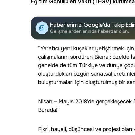
Eğitim Gönüllüleri Vakfı
(TEGV) kurumsal o
Haberlerimizi Google'da Takip Edi
Gelişmelerden anında haberdar olun.
“Yaratıcı yeni kuşaklar yetiştirmek iç
çalışmalarını sürdüren Bienal; özelde 
genelde de tüm Türkiye ve dünya çocuk
oluşturdukları özgün sanatsal üretimler
buluşturmaları için oluşturulmuş bir s
Nisan – Mayıs 2018’de gerçekleşecek 5.
Burada!”
Fikri, hayali, düşüncesi ve projesi olan