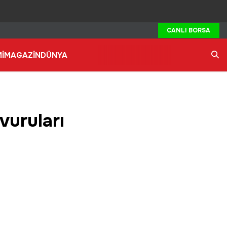
CANLI BORSA
İ
MAGAZİN
DÜNYA
Ara
vuruları