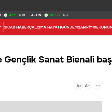
47.71
6511,92
D
0,19
|
ALTIN
0,3
SICAK HABER
ÇALIŞMA HAYATI
GÜNDEM
ŞAMPİY10
EKONOM
 Gençlik Sanat Bienali baş