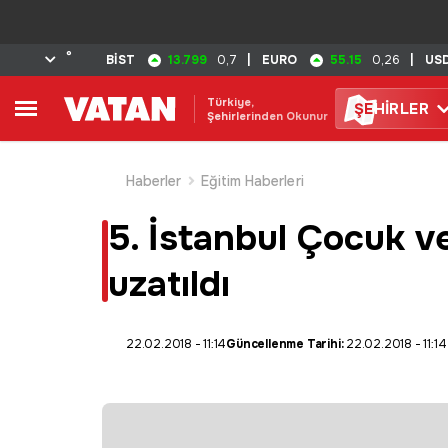
°
13.799
55.15
BİST
0,7
|
EURO
0,26
|
US
Türkiye,
ŞE
HİRLER
Şehirlerinden Okunur
Haberler
Eğitim Haberleri
5. İstanbul Çocuk ve
uzatıldı
22.02.2018 - 11:14
Güncellenme Tarihi:
22.02.2018 - 11:14