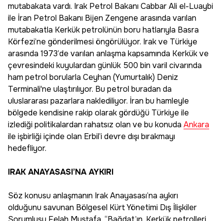
mutabakata vardı. Irak Petrol Bakanı Cabbar Ali el-Luaybi
ile İran Petrol Bakanı Bijen Zengene arasında varılan
mutabakatla Kerkük petrolünün boru hatlarıyla Basra
Körfezi’ne gönderilmesi öngörülüyor. Irak ve Türkiye
arasında 1973’de varılan anlaşma kapsamında Kerkük ve
çevresindeki kuyulardan günlük 500 bin varil civarında
ham petrol borularla Ceyhan (Yumurtalık) Deniz
Terminali'ne ulaştırılıyor. Bu petrol buradan da
uluslararası pazarlara naklediliyor. İran bu hamleyle
bölgede kendisine rakip olarak gördüğü Türkiye ile
izlediği politikalardan rahatsız olan ve bu konuda
Ankara
ile işbirliği içinde olan Erbil’i devre dışı bırakmayı
hedefliyor.
IRAK ANAYASASI’NA AYKIRI
Söz konusu anlaşmanın Irak Anayasası’na aykırı
olduğunu savunan Bölgesel Kürt Yönetimi Dış İlişkiler
Sorumlusu Felah Mustafa, “Bağdat’ın, Kerkük petrolleri