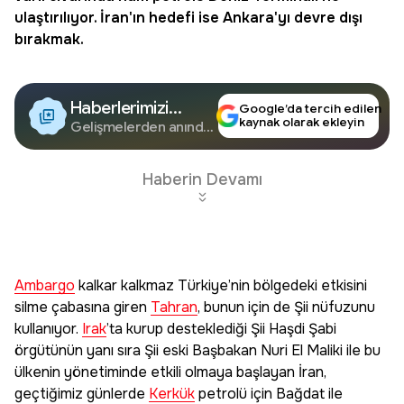
ulaştırılıyor. İran'ın hedefi ise Ankara'yı devre dışı
bırakmak.
Haberlerimizi
Google’da tercih edilen
kaynak olarak ekleyin
Google'da Takip
Gelişmelerden anında
haberdar olun.
Edin
Haberin Devamı
Ambargo
kalkar kalkmaz Türkiye’nin bölgedeki etkisini
silme çabasına giren
Tahran
, bunun için de Şii nüfuzunu
kullanıyor.
Irak
’ta kurup desteklediği Şii Haşdi Şabi
örgütünün yanı sıra Şii eski Başbakan Nuri El Maliki ile bu
ülkenin yönetiminde etkili olmaya başlayan İran,
geçtiğimiz günlerde
Kerkük
petrolü için Bağdat ile