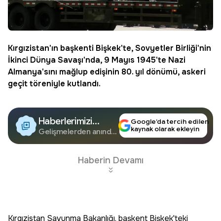
Kırgızistan'ın başkenti Bişkek'te, Sovyetler Birliği'nin
İkinci Dünya Savaşı'nda, 9 Mayıs 1945'te Nazi
Almanya'sını mağlup edişinin 80. yıl dönümü, askeri
geçit töreniyle kutlandı.
Haberlerimizi
Google’da tercih edilen
kaynak olarak ekleyin
Google'da Takip
Gelişmelerden anında
haberdar olun.
Edin
Haberin Devamı
Kırgızistan Savunma Bakanlığı, başkent Bişkek'teki