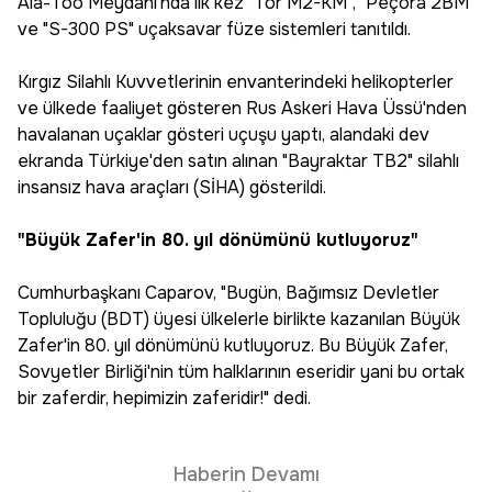
Ala-Too Meydanı'nda ilk kez "Tor M2-KM", "Peçora 2BM"
ve "S-300 PS" uçaksavar füze sistemleri tanıtıldı.
Kırgız Silahlı Kuvvetlerinin envanterindeki helikopterler
ve ülkede faaliyet gösteren Rus Askeri Hava Üssü'nden
havalanan uçaklar gösteri uçuşu yaptı, alandaki dev
ekranda Türkiye'den satın alınan "Bayraktar TB2" silahlı
insansız hava araçları (SİHA) gösterildi.
"Büyük Zafer'in 80. yıl dönümünü kutluyoruz"
Cumhurbaşkanı Caparov, "Bugün, Bağımsız Devletler
Topluluğu (BDT) üyesi ülkelerle birlikte kazanılan Büyük
Zafer'in 80. yıl dönümünü kutluyoruz. Bu Büyük Zafer,
Sovyetler Birliği'nin tüm halklarının eseridir yani bu ortak
bir zaferdir, hepimizin zaferidir!" dedi.
Haberin Devamı