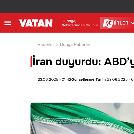
Türkiye,
ŞE
HİRLER
Şehirlerinden Okunur
Haberler
Dünya Haberleri
İran duyurdu: ABD’ye
23.06.2025 - 01:42
Güncellenme Tarihi:
23.06.2025 - 0