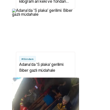
kilogram arı keki ve fondan
şeker desteği
#Gündem
Adana'da 'S plaka' gerilimi:
Biber gazlı müdahale