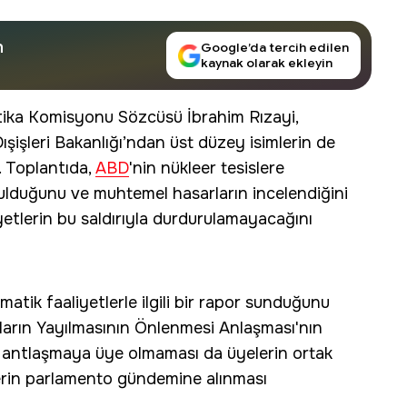
n
Google’da tercih edilen
kaynak olarak ekleyin
itika Komisyonu Sözcüsü İbrahim Rızayi,
Dışişleri Bakanlığı’ndan üst düzey isimlerin de
ı. Toplantıda,
ABD
'nin nükleer tesislere
unulduğunu ve muhtemel hasarların incelendiğini
liyetlerin bu saldırıyla durdurulamayacağını
lomatik faaliyetlerle ilgili bir rapor sunduğunu
ların Yayılmasının Önlenmesi Anlaşması'nın
u antlaşmaya üye olmaması da üyelerin ortak
plerin parlamento gündemine alınması