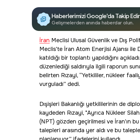
Haberlerimizi Google'da Takip Edi
Gelişmelerden anında haberdar olun.
İran
Meclisi Ulusal Güvenlik ve Dış Pol
Meclis'te İran Atom Enerjisi Ajansı ile 
katıldığı bir toplantı yapıldığını açıklad
düzenlediği saldırıyla ilgili raporun s
belirten Rızayi, “Yetkililer, nükleer faa
vurguladı” dedi.
Dışişleri Bakanlığı yetkililerinin de dip
kaydeden Rızayi, "Ayrıca Nükleer Silah
(NPT) gözden geçirilmesi ve İran'ın b
talepleri arasında yer aldı ve bu tale
planlanıyor” ifadelerini kullandı.