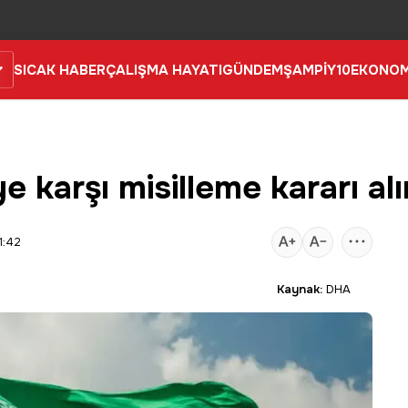
SICAK HABER
ÇALIŞMA HAYATI
GÜNDEM
ŞAMPİY10
EKONOM
 karşı misilleme kararı alı
1:42
Kaynak:
DHA