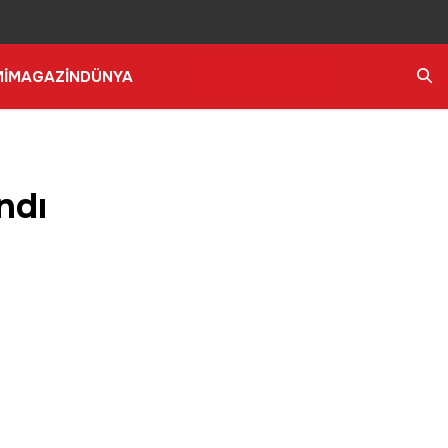
İ
MAGAZİN
DÜNYA
Ara
ndı