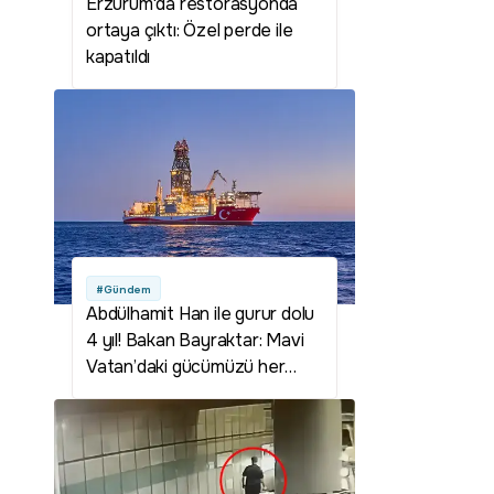
Erzurum'da restorasyonda
ortaya çıktı: Özel perde ile
kapatıldı
#Gündem
Abdülhamit Han ile gurur dolu
4 yıl! Bakan Bayraktar: Mavi
Vatan’daki gücümüzü her
geçen gün artırıyoruz