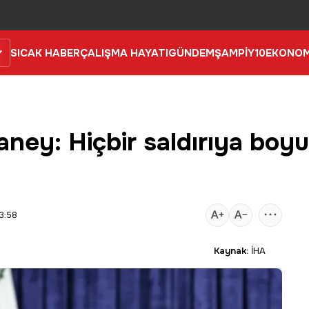
SICAK HABER
ÇALIŞMA HAYATI
GÜNDEM
ŞAMPİY10
EKONOM
aney: Hiçbir saldırıya boy
3:58
Kaynak:
İHA