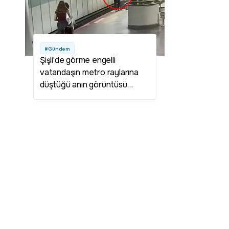
#Gündem
Şişli'de görme engelli
vatandaşın metro raylarına
düştüğü anın görüntüsü
ortaya çıktı!