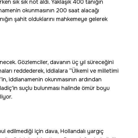
en sık sık not aldı. Yaklaşık 400 tanığın
anamenin okunmasının 200 saat alacağı
anığın şahit olduklarını mahkemeye gelerek
necek. Gözlemciler, davanın üç yıl süreceğini
ları reddederek, iddialara “Ülkemi ve milletimi
’in, iddianamenin okunmasının ardından
adiç’in suçlu bulunması halinde ömür boyu
liyor.
ul edilmediği için dava, Hollandalı yargıç