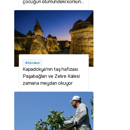
çocuğun ölümündeki korkunç
gerçek ortaya çıktı!
#Gündem
Kapadokya'nın taş hafızası:
Paşabağları ve Zelve Kalesi
zamana meydan okuyor