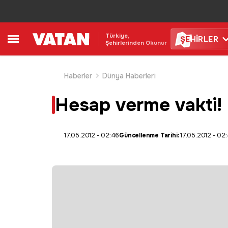
Türkiye,
ŞE
HİRLER
Şehirlerinden Okunur
Haberler
Dünya Haberleri
Hesap verme vakti!
17.05.2012 - 02:46
Güncellenme Tarihi:
17.05.2012 - 02