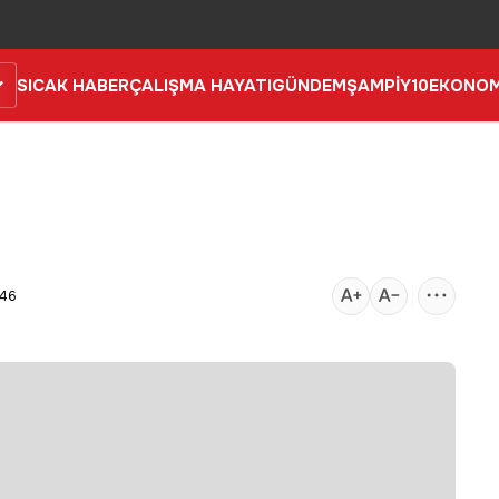
SICAK HABER
ÇALIŞMA HAYATI
GÜNDEM
ŞAMPİY10
EKONOM
:46