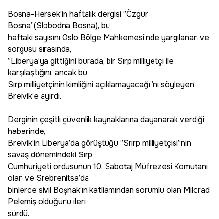
Bosna-Hersek’in haftalık dergisi ”Özgür
Bosna”(Slobodna Bosna), bu
haftaki sayısını Oslo Bölge Mahkemesi’nde yargılanan ve
sorgusu sırasında,
”Liberya’ya gittiğini burada, bir Sırp milliyetçi ile
karşılaştığını, ancak bu
Sırp milliyetçinin kimliğini açıklamayacağı”nı söyleyen
Breivik’e ayırdı.
Derginin çeşitli güvenlik kaynaklarına dayanarak verdiği
haberinde,
Breivik’in Liberya’da görüştüğü ”Srırp milliyetçisi”nin
savaş dönemindeki Sırp
Cumhuriyeti ordusunun 10. Sabotaj Müfrezesi Komutanı
olan ve Srebrenitsa’da
binlerce sivil Boşnak’ın katliamından sorumlu olan Milorad
Pelemiş olduğunu ileri
sürdü.