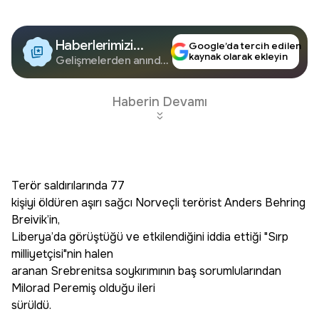
Haberlerimizi
Google’da tercih edilen
kaynak olarak ekleyin
Google'da Takip
Gelişmelerden anında
haberdar olun.
Edin
Haberin Devamı
Terör saldırılarında 77
kişiyi öldüren aşırı sağcı Norveçli terörist Anders Behring
Breivik’in,
Liberya’da görüştüğü ve etkilendiğini iddia ettiği "Sırp
milliyetçisi"nin halen
aranan Srebrenitsa soykırımının baş sorumlularından
Milorad Peremiş olduğu ileri
sürüldü.