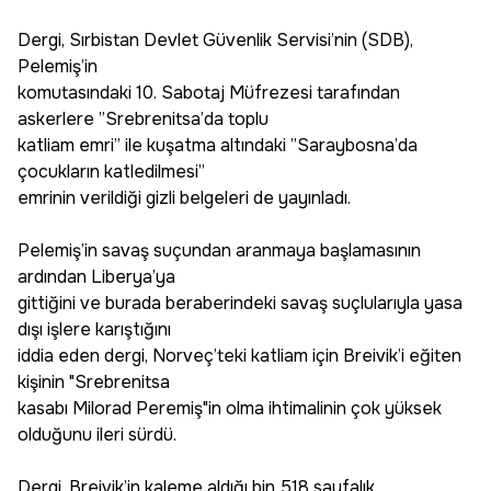
Dergi, Sırbistan Devlet Güvenlik Servisi’nin (SDB),
Pelemiş’in
komutasındaki 10. Sabotaj Müfrezesi tarafından
askerlere ”Srebrenitsa’da toplu
katliam emri” ile kuşatma altındaki ”Saraybosna’da
çocukların katledilmesi”
emrinin verildiği gizli belgeleri de yayınladı.
Pelemiş’in savaş suçundan aranmaya başlamasının
ardından Liberya’ya
gittiğini ve burada beraberindeki savaş suçlularıyla yasa
dışı işlere karıştığını
iddia eden dergi, Norveç’teki katliam için Breivik’i eğiten
kişinin "Srebrenitsa
kasabı Milorad Peremiş"in olma ihtimalinin çok yüksek
olduğunu ileri sürdü.
Dergi, Breivik’in kaleme aldığı bin 518 sayfalık