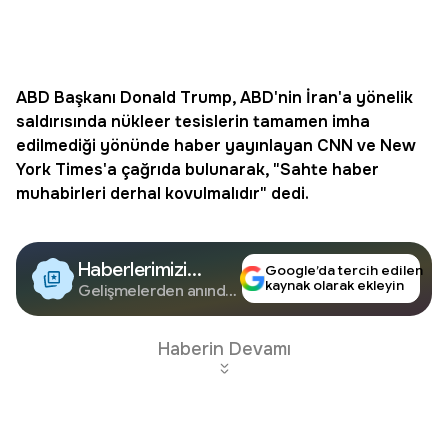
ABD Başkanı
Donald Trump, ABD'nin İran'a yönelik
saldırısında nükleer tesislerin tamamen imha
edilmediği yönünde haber yayınlayan CNN ve New
York Times'a çağrıda bulunarak, "Sahte haber
muhabirleri derhal kovulmalıdır" dedi.
Haberlerimizi
Google’da tercih edilen
kaynak olarak ekleyin
Google'da Takip
Gelişmelerden anında
haberdar olun.
Edin
Haberin Devamı