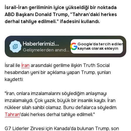
İsrail-
İran
geriliminin iyice yükseldiği bir noktada
ABD
Başkanı Donald Trump, "
Tahran
'daki herkes
derhal tahliye edilmeli." ifadesini kullandı.
Haberlerimizi
Google’da tercih edilen
kaynak olarak ekleyin
Google'da Takip
Gelişmelerden anında
haberdar olun.
Edin
İsrail ile
İran
arasındaki gerilime ilişkin Truth Social
hesabından yeni bir açıklama yapan Trump, şunları
kaydetti:
"İran, onlara imzalamalarını söylediğim anlaşmayı
imzalamalıydı. Çok yazık, büyük bir insanlık kaybı. İran
nükleer silah sahibi olamaz. Bunu defalarca söyledim.
Tahran
'daki herkes derhal tahliye edilmeli."
G7 Liderler Zirvesi için Kanada'da bulunan Trump, son