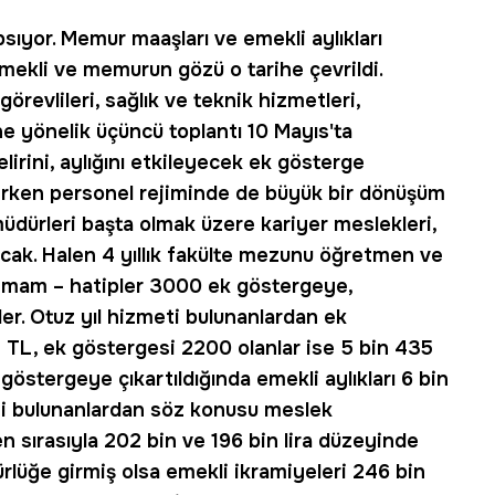
sıyor. Memur maaşları ve emekli aylıkları
 emekli ve memurun gözü o tarihe çevrildi.
örevlileri, sağlık ve teknik hizmetleri,
e yönelik üçüncü toplantı 10 Mayıs'ta
lirini, aylığını etkileyecek ek gösterge
rken personel rejiminde de büyük bir dönüşüm
üdürleri başta olmak üzere kariyer meslekleri,
acak. Halen 4 yıllık fakülte mezunu öğretmen ve
 imam – hatipler 3000 ek göstergeye,
er. Otuz yıl hizmeti bulunanlardan ek
 TL, ek göstergesi 2200 olanlar ise 5 bin 435
 göstergeye çıkartıldığında emekli aylıkları 6 bin
ti bulunanlardan söz konusu meslek
n sırasıyla 202 bin ve 196 bin lira düzeyinde
lüğe girmiş olsa emekli ikramiyeleri 246 bin