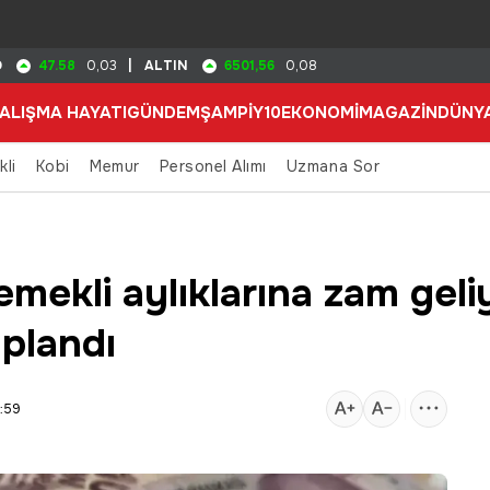
47.58
6501,56
D
0,03
|
ALTIN
0,08
ALIŞMA HAYATI
GÜNDEM
ŞAMPİY10
EKONOMİ
MAGAZİN
DÜNY
kli
Kobi
Memur
Personel Alımı
Uzmana Sor
mekli aylıklarına zam geliy
aplandı
:59