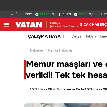
°
13.703
55.13
BİST
0,11
|
EURO
0,23
|
US
Türkiye,
SICAK HABER
Ç
Şehirlerinden Okunur
ÇALIŞMA HAYATI
Çalışan Hakları
Eme
Haberler
Memur Haberleri
Memur maaşları ve e
verildi! Tek tek hes
17.03.2022 - 08:43
Güncellenme Tarihi:
17.03.2022 - 08