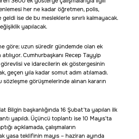
ren 3600 ek gösterge çalışmalarıyla ilgili
zenlemesi her ne kadar öğretmen, polis,
 geldi ise de bu mesleklerle sınırlı kalmayacak.
işiklik yapılacak.
ne göre; uzun süredir gündemde olan ek
 atılıyor. Cumhurbaşkanı Recep Tayyip
görevlisi ve idarecilerin ek göstergesinin
ncak, geçen yıla kadar somut adım atılamadı.
lu sözleşme görüşmelerinde alınan kararın
t Bilgin başkanlığında 16 Şubat’ta yapılan ilk
antı yapıldı. Üçüncü toplantı ise 10 Mayıs’ta
ptığı açıklamada, çalışmaların
 yasa teklifinin mayıs – haziran ayında