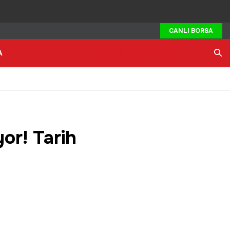
CANLI BORSA
A
Ara
or! Tarih