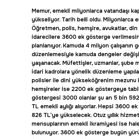
Memur,
emekli
milyonlarca vatandaşı kap
yükseliyor. Tarih belli oldu. Milyonlarca
Öğretmen, polis, hemşire, avukatlar, din g
idarecilere 3600 ek gösterge verilmesin
planlanıyor. Kamuda 4 milyon çalışanın ge
düzenlemesiyle kamuda dengeler değişi
yaşanacak. Müfettişler, uzmanlar, şube m
idari kadrolara yönelik düzenleme yapıl
polisler ile dini yükseköğrenim mezunu
hemşireler ise 2200 ek göstergeye tabil
göstergesi 3000 olanlar şu an 5 bin 592
TL emekli aylığı alıyorlar. Hepsi 3600 ek
826 TL’ye yükselecek. Otuz yıllık hizme
mensuplarının emekli ikramiyesi ise hale
bulunuyor. 3600 ek gösterge bugün yürür