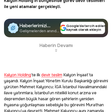
Kalyon Holding
’in bünyesinde görev devir teslimleri
ile yeni atamalar gerçekleşti.
Haberlerimizi
Google’da tercih edilen
kaynak olarak ekleyin
Google'da Takip
Gelişmelerden anında
haberdar olun.
Edin
Haberin Devamı
Kalyon Holding
’te ilk
devir teslim
Kalyon İnşaat’ta
yaşandı. Kalyon İnşaat Yönetim Kurulu Başkanlığı görevini
yürüten Mehmet Kalyoncu; İGA İstanbul Havalimanındaki
ilave yatırımlara, İstanbul’un nitelikli konut arzına ve
depremden büyük hasar gören şehirlerin yeniden
ihyasına yoğunlaşması sebebiyle bu görevini Murathan
Kalyoncu’ya devretti. Mehmet Kalyoncu aynı zamanda