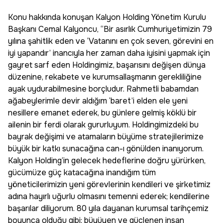
Konu hakkında konuşan Kalyon Holding Yönetim Kurulu
Başkanı Cemal Kalyoncu, “Bir asırlık Cumhuriyetimizin 79
yılına şahitlik eden ve ‘Vatanını en çok seven, görevini en
iyi yapandır’ inancıyla her zaman daha iyisini yapmak için
gayret sarf eden Holdingimiz, başarısını değişen dünya
düzenine, rekabete ve kurumsallaşmanın gerekliliğine
ayak uydurabilmesine borçludur. Rahmetli babamdan
ağabeylerimle devir aldığım ‘baret’i elden ele yeni
nesillere emanet ederek, bu günlere gelmiş köklü bir
ailenin bir ferdi olarak gururluyum. Holdingimizdeki bu
bayrak değişimi ve atamaların büyüme stratejilerimize
büyük bir katkı sunacağına can-ı gönülden inanıyorum.
Kalyon Holding’in gelecek hedeflerine doğru yürürken,
gücümüze güç katacağına inandığım tüm
yöneticilerimizin yeni görevlerinin kendileri ve şirketimiz
adına hayırlı uğurlu olmasını temenni ederek; kendilerine
başarılar diliyorum. 80 yıla dayanan kurumsal tarihçemiz
boyunca olduğu gibi; büyüyen ve güçlenen insan