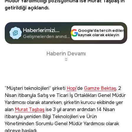
Müdür Yardımcılığı pozisyonuna ise
Murat Taşbaş
’ın
getirildiği açıklandı.
Haberlerimizi
Google’da tercih edilen
kaynak olarak ekleyin
Google'da Takip
Gelişmelerden anında
haberdar olun.
Edin
Haberin Devamı
“Müşteri teknolojileri” şirketi
Hopi
’de
Gamze Bektaş
, 2
Nisan itibarıyla Satış ve Ticari İş Ortaklıkları Genel Müdür
Yardımcısı olarak atanırken; şirketin kurucu ekibinde yer
alan
Murat Taşbaş
ise 3 yıl aranın ardından 14 Nisan
itibarıyla yeniden Bilgi Teknolojileri ve Ürün
Yönetiminden Sorumlu Genel Müdür Yardımcısı olarak
göreve başladı.