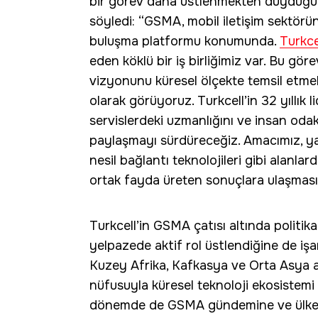
bir görev daha üstlenmekten duyduğu 
söyledi: “GSMA, mobil iletişim sektörün
buluşma platformu konumunda.
Turkce
eden köklü bir iş birliğimiz var. Bu gör
vizyonunu küresel ölçekte temsil etmek
olarak görüyoruz. Turkcell’in 32 yıllık li
servislerdeki uzmanlığını ve insan odak
paylaşmayı sürdüreceğiz. Amacımız, ya
nesil bağlantı teknolojileri gibi alanl
ortak fayda üreten sonuçlara ulaşması
Turkcell’in GSMA çatısı altında politika,
yelpazede aktif rol üstlendiğine de iş
Kuzey Afrika, Kafkasya ve Orta Asya 
nüfusuyla küresel teknoloji ekosistemi 
dönemde de GSMA gündemine ve ülkemiz