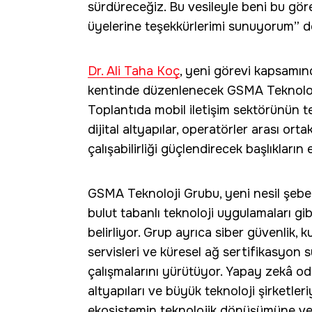
sürdüreceğiz. Bu vesileyle beni bu g
üyelerine teşekkürlerimi sunuyorum” d
Dr. Ali Taha Koç
, yeni görevi kapsamın
kentinde düzenlenecek GSMA Teknoloji
Toplantıda mobil iletişim sektörünün tek
dijital altyapılar, operatörler arası orta
çalışabilirliği güçlendirecek başlıkların 
GSMA Teknoloji Grubu, yeni nesil şebek
bulut tabanlı teknoloji uygulamaları gi
belirliyor. Grup ayrıca siber güvenlik, kul
servisleri ve küresel ağ sertifikasyon
çalışmalarını yürütüyor. Yapay zekâ od
altyapıları ve büyük teknoloji şirketleriy
ekosistemin teknolojik dönüşümüne ve 