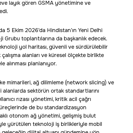
öreve layık gören GSMA yönetimine ve
edi.
da 5 Ekim 2026’da Hindistan’ın Yeni Delhi
 Grubu toplantılarına da başkanlık edecek.
noloji yol haritası, güvenli ve sürdürülebilir
k çalışma alanları ve küresel ölçekte birlikte
ele alınması planlanıyor.
e mimarileri, ağ dilimleme (network slicing) ve
bi alanlarda sektörün ortak standartlarını
lanıcı rızası yönetimi, kritik acil çağrı
 süreçlerinde de bu standardizasyon
aklı otonom ağ yönetimi, gelişmiş bulut
le yürütülen teknoloji iş birlikleriyle mobil
geleceğin dijital altyapı gündemine yön