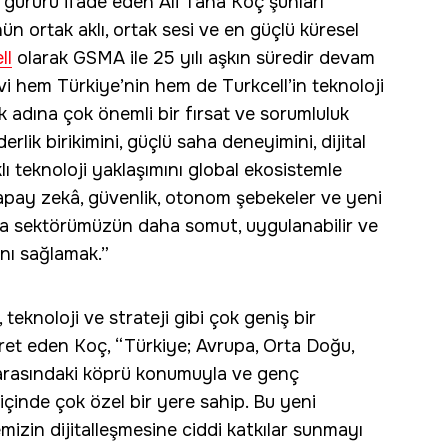
gururu ifade eden Ali Taha Koç şunları
ün ortak aklı, ortak sesi ve en güçlü küresel
ll
olarak GSMA ile 25 yılı aşkın süredir devam
evi hem Türkiye’nin hem de Turkcell’in teknoloji
 adına çok önemli bir fırsat ve sorumluluk
derlik birikimini, güçlü saha deneyimini, dijital
lı teknoloji yaklaşımını global ekosistemle
pay zekâ, güvenlik, otonom şebekeler ve yeni
arda sektörümüzün daha somut, uygulanabilir ve
nı sağlamak.”
 teknoloji ve strateji gibi çok geniş bir
aret eden Koç, “Türkiye; Avrupa, Orta Doğu,
arasındaki köprü konumuyla ve genç
içinde çok özel bir yere sahip. Bu yeni
in dijitalleşmesine ciddi katkılar sunmayı