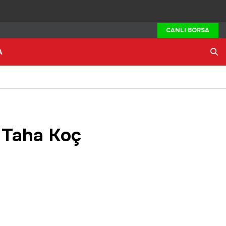
CANLI BORSA
A
Ara
i Taha Koç