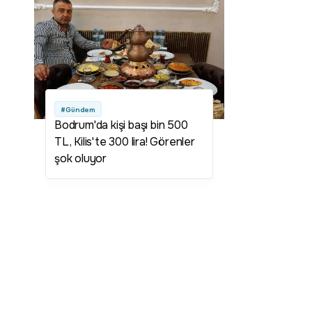
ağustos kampanyası var mı?
Togg 800 bin TL kampanyası
nedir? Togg 800 bin lira
kampanyası şartları neler?
#Gündem
Bodrum'da kişi başı bin 500
TL, Kilis'te 300 lira! Görenler
şok oluyor