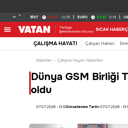
°
13.411
54.81
BİST
-0,35
|
EURO
0,14
|
U
Türkiye,
SICAK HABER
Ç
Şehirlerinden Okunur
ÇALIŞMA HAYATI
Çalışan Hakları
Eme
Haberler
Çalışma Hayatı Haberleri
Dünya GSM Birliği T
oldu
07.07.2026 - 13:13
Güncellenme Tarihi:
07.07.2026 - 13: