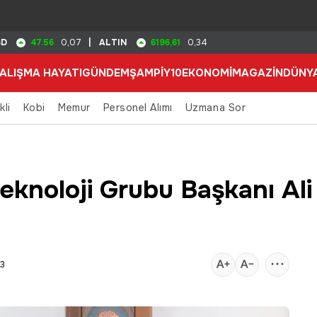
47.56
6196,61
SD
0,07
|
ALTIN
0,34
ALIŞMA HAYATI
GÜNDEM
ŞAMPİY10
EKONOMİ
MAGAZİN
DÜNY
kli
Kobi
Memur
Personel Alımı
Uzmana Sor
eknoloji Grubu Başkanı Al
13