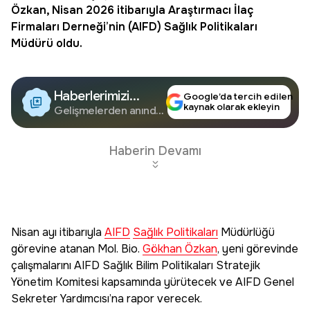
Özkan
, Nisan 2026 itibarıyla Araştırmacı İlaç
Firmaları Derneği’nin (
AIFD
)
Sağlık Politikaları
Müdürü oldu.
Haberlerimizi
Google’da tercih edilen
kaynak olarak ekleyin
Google'da Takip
Gelişmelerden anında
haberdar olun.
Edin
Haberin Devamı
Nisan ayı itibarıyla
AIFD
Sağlık Politikaları
Müdürlüğü
görevine atanan Mol. Bio.
Gökhan Özkan
, yeni görevinde
çalışmalarını AIFD Sağlık Bilim Politikaları Stratejik
Yönetim Komitesi kapsamında yürütecek ve AIFD Genel
Sekreter Yardımcısı’na rapor verecek.