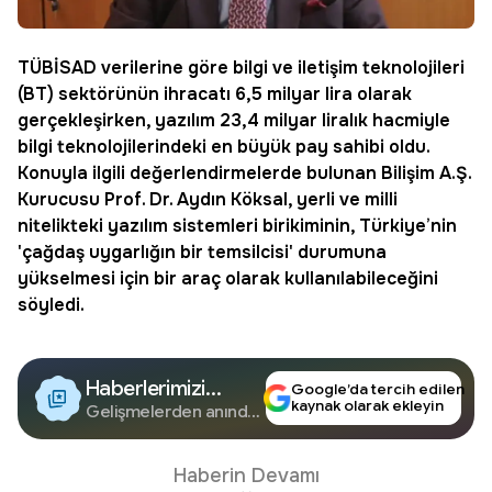
TÜBİSAD verilerine göre bilgi ve iletişim teknolojileri
(BT) sektörünün ihracatı 6,5 milyar lira olarak
gerçekleşirken,
yazılım
23,4 milyar liralık hacmiyle
bilgi teknolojilerindeki en büyük pay sahibi oldu.
Konuyla ilgili değerlendirmelerde bulunan Bilişim A.Ş.
Kurucusu Prof. Dr. Aydın Köksal, yerli ve milli
nitelikteki yazılım sistemleri birikiminin, Türkiye’nin
'çağdaş uygarlığın bir temsilcisi' durumuna
yükselmesi için bir araç olarak kullanılabileceğini
söyledi.
Haberlerimizi
Google’da tercih edilen
kaynak olarak ekleyin
Google'da Takip
Gelişmelerden anında
haberdar olun.
Edin
Haberin Devamı