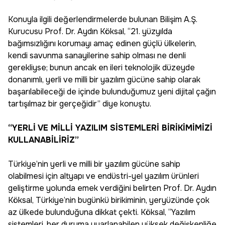
Konuyla ilgili değerlendirmelerde bulunan Bilişim A.Ş.
Kurucusu Prof. Dr. Aydın Köksal, “21. yüzyılda
bağımsızlığını korumayı amaç edinen güçlü ülkelerin,
kendi savunma sanayilerine sahip olması ne denli
gerekliyse; bunun ancak en ileri teknolojik düzeyde
donanımlı, yerli ve milli bir yazılım gücüne sahip olarak
başarılabileceği de içinde bulunduğumuz yeni dijital çağın
tartışılmaz bir gerçeğidir” diye konuştu.
“YERLİ VE MİLLİ YAZILIM SİSTEMLERİ BİRİKİMİMİZİ
KULLANABİLİRİZ”
Türkiye’nin yerli ve milli bir yazılım gücüne sahip
olabilmesi için altyapı ve endüstri-yel yazılım ürünleri
geliştirme yolunda emek verdiğini belirten Prof. Dr. Aydın
Köksal, Türkiye’nin bugünkü birikiminin, yeryüzünde çok
az ülkede bulunduğuna dikkat çekti. Köksal, “Yazılım
sistemleri, her duruma uyarlanabilen yüksek değişkenliğe