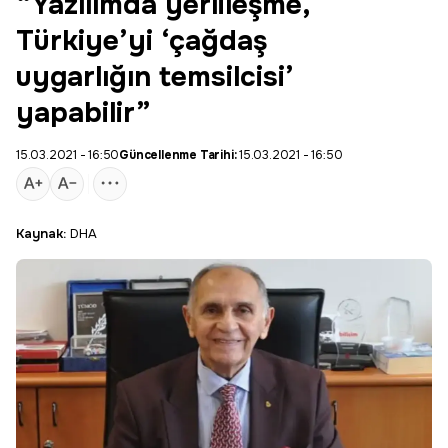
“Yazılımda yerlileşme,
Türkiye’yi ‘çağdaş
uygarlığın temsilcisi’
yapabilir”
15.03.2021 - 16:50
Güncellenme Tarihi:
15.03.2021 - 16:50
Kaynak:
DHA