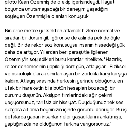
pilotu Kaan Özenmiş de o ekip içerisindeydi. Hayatı
boyunca unutamayacağı bir deneyim yaşadığını
söyleyen Özenmiş'le o anları konuştuk.
Binlerce metre yüksekten atlamak bizlere normal ve
sıradan bir durum gibi görünse de aslında pek de öyle
değil. Bir de rekor söz konusuysa insanın hissedeği yük
daha da artıyor. Yıllardan beri paraşütle ilgilenen
Özenmiş'in söyledikleri bunu kanıtlar nitelikte: "Hazırlık,
rekor denemesinin yapıldığı dört gün, atlayışlar... Fiziksel
ve psikolojik olarak sınırları aşan bir zorlukla karşı karşıya
kaldım. Atlayış sırasında herkesin yerinde olduğunu, en
ufak bir hareketin bile bütün hesapları bozacağı bir
durumu düşünün. Aksiyon filmlerindeki ağır çekimi
yaşıyorsunuz, tarifsiz bir hissiyat. Duyduğunuz tek ses
rüzgara ait ama beyninizin içinde görüntü donuyor. Bu işi
defalarca yapan insanlar neler yaşadıklarını anlatmıştı,
yaptığınızda ne olduğunun farkına varıyorsunuz."