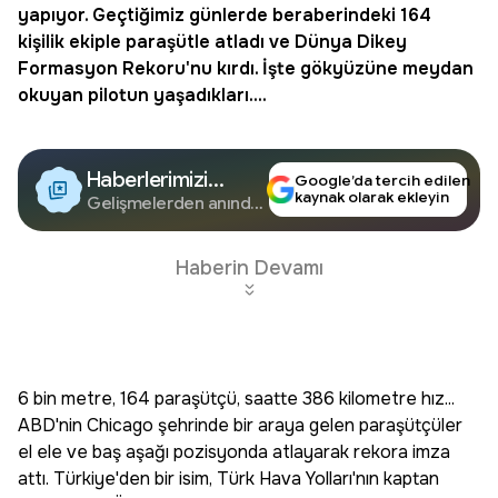
yapıyor. Geçtiğimiz günlerde beraberindeki 164
kişilik ekiple paraşütle atladı ve Dünya Dikey
Formasyon Rekoru'nu kırdı. İşte gökyüzüne meydan
okuyan pilotun yaşadıkları....
Haberlerimizi
Google’da tercih edilen
kaynak olarak ekleyin
Google'da Takip
Gelişmelerden anında
haberdar olun.
Edin
Haberin Devamı
6 bin metre, 164 paraşütçü, saatte 386 kilometre hız...
ABD'nin Chicago şehrinde bir araya gelen paraşütçüler
el ele ve baş aşağı pozisyonda atlayarak rekora imza
attı. Türkiye'den bir isim, Türk Hava Yolları'nın kaptan