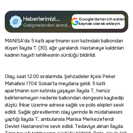
Haberlerimizi
Google’da tercih edilen
kaynak olarak ekleyin
Google'da Takip
Gelişmelerden anında
haberdar olun.
Edin
MANİSA'da 5 katlı apartmanın son katındaki balkondan
düşen İlayda T. (30), ağır yaralandı. Hastaneye kaldırılan
kadının hayati tehlikesinin sürdüğü bildirildi.
Olay, saat 12.00 sıralarında, Şehzadeler ilçesi Peker
Mahallesi 1704 Sokak'ta meydana geldi. 5 katlı
apartmanın son katında yaşayan İlayda T., henüz
belirlenemeyen nedenle balkondan dengesini kaybedip
düştü. İhbar üzerine adrese sağlık ve polis ekipleri sevk
edildi. Sağlık görevlilerinin olay yerinde ilk müdahalesini
yaptığı İlayda T., ambulansla Manisa Merkezefendi
Devlet Hastanesi’ne sevk edildi. Tedaviye alınan İlayda