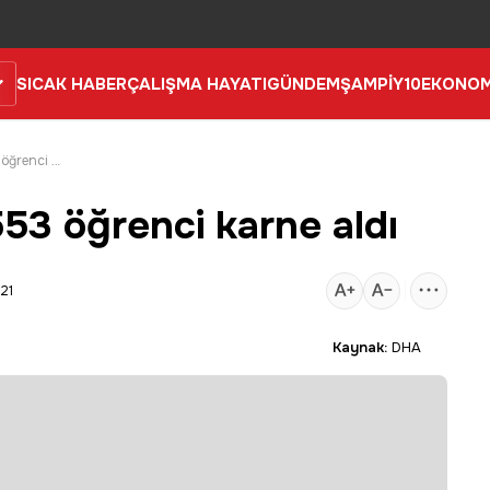
SICAK HABER
ÇALIŞMA HAYATI
GÜNDEM
ŞAMPİY10
EKONOM
Manisa'da 268 bin 553 öğrenci karne aldı
53 öğrenci karne aldı
21
Kaynak:
DHA