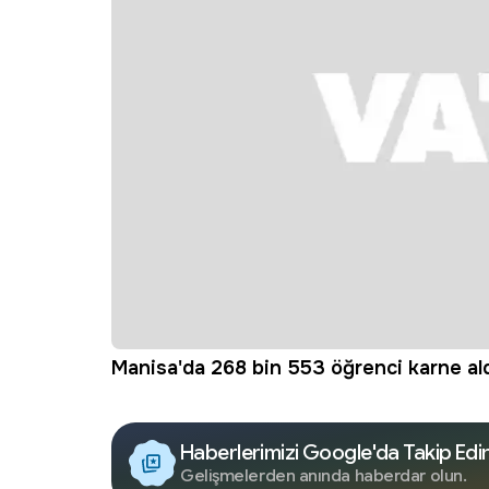
Manisa'da 268 bin 553 öğrenci karne al
Haberlerimizi Google'da Takip Edi
Gelişmelerden anında haberdar olun.