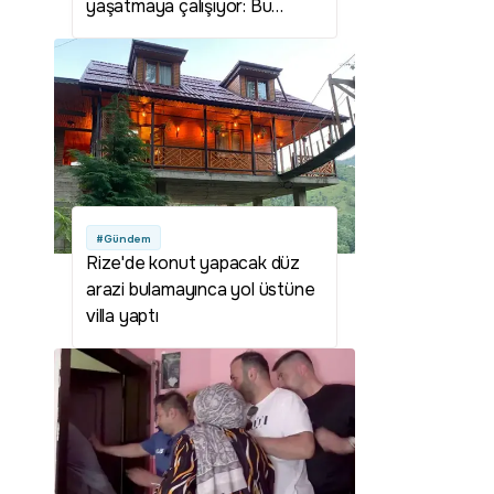
yaşatmaya çalışıyor: Bu
meslek benimle birlikte tarih
olacak
#Gündem
Rize'de konut yapacak düz
arazi bulamayınca yol üstüne
villa yaptı