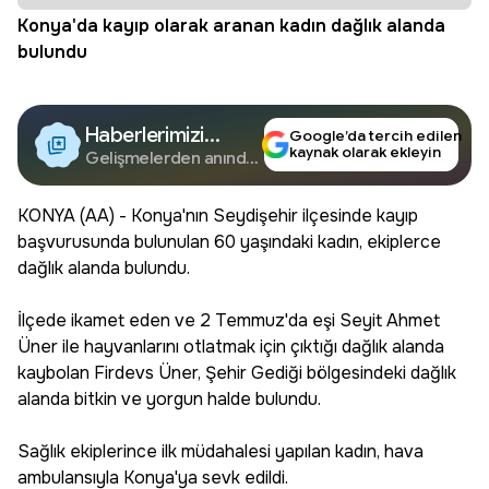
Konya'da kayıp olarak aranan kadın dağlık alanda
bulundu
Haberlerimizi
Google’da tercih edilen
kaynak olarak ekleyin
Google'da Takip
Gelişmelerden anında
haberdar olun.
Edin
KONYA (AA) - Konya'nın Seydişehir ilçesinde kayıp
başvurusunda bulunulan 60 yaşındaki kadın, ekiplerce
dağlık alanda bulundu.
İlçede ikamet eden ve 2 Temmuz'da eşi Seyit Ahmet
Üner ile hayvanlarını otlatmak için çıktığı dağlık alanda
kaybolan Firdevs Üner, Şehir Gediği bölgesindeki dağlık
alanda bitkin ve yorgun halde bulundu.
Sağlık ekiplerince ilk müdahalesi yapılan kadın, hava
ambulansıyla Konya'ya sevk edildi.