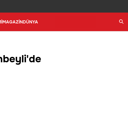
İ
MAGAZİN
DÜNYA
Ara
nbeyli'de