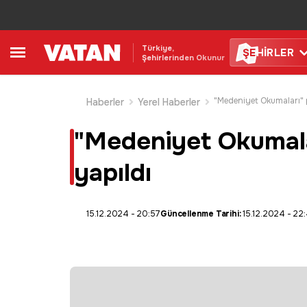
Türkiye,
ŞE
HİRLER
Şehirlerinden Okunur
Haberler
Yerel Haberler
"Medeniyet Okumaları
yapıldı
15.12.2024 - 20:57
Güncellenme Tarihi:
15.12.2024 - 22