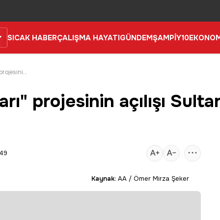
SICAK HABER
ÇALIŞMA HAYATI
GÜNDEM
ŞAMPİY10
EKONOM
"Medeniyet Okumaları" projesinin açılışı Sultanbeyli'de yapıldı
" projesinin açılışı Sulta
:49
Kaynak:
AA / Ömer Mirza Şeker