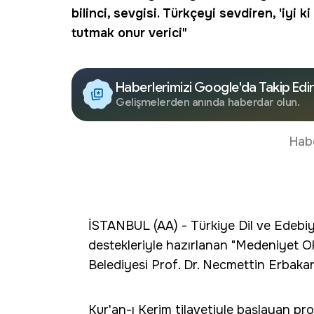
bilinci, sevgisi. Türkçeyi sevdiren, 'iyi
tutmak onur verici"
Haberlerimizi Google'da Takip Edi
Gelişmelerden anında haberdar olun.
Hab
İSTANBUL (AA) - Türkiye Dil ve Edebiya
destekleriyle hazırlanan "Medeniyet Oku
Belediyesi Prof. Dr. Necmettin Erbakan
Kur'an-ı Kerim tilavetiyle başlayan p