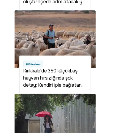
oluştu! İlçede adım atacak yer
kalmadı
#Gündem
Kırıkkale'de 350 küçükbaş
hayvan hırsızlığında şok
detay: Kendini iple bağlatan
çoban planı deşifre oldu