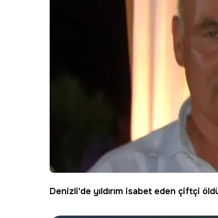
Denizli'de
yıldırım
isabet eden
çiftçi
öld