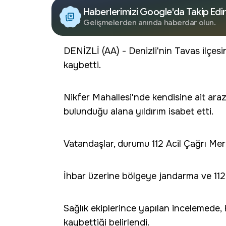
Haberlerimizi Google'da Takip Edi
Gelişmelerden anında haberdar olun.
DENİZLİ (AA) - Denizli'nin Tavas ilçesi
kaybetti.
Nikfer Mahallesi'nde kendisine ait ar
bulunduğu alana yıldırım isabet etti.
Vatandaşlar, durumu 112 Acil Çağrı Merk
İhbar üzerine bölgeye jandarma ve 112 Ac
Sağlık ekiplerince yapılan incelemede
kaybettiği belirlendi.