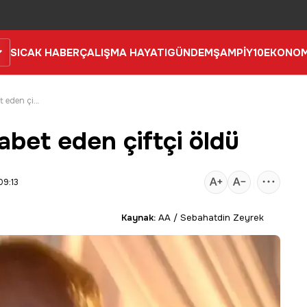
SICAK HABER
ÇALIŞMA HAYATI
GÜNDEM
ŞAMPİY10
EKONOM
Denizli'de yıldırım isabet eden çiftçi öldü
sabet eden çiftçi öldü
09:13
Kaynak:
AA / Sebahatdin Zeyrek