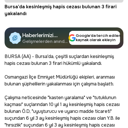
Bursa'da kesinleşmiş hapis cezası bulunan 3 firari
yakalandı
Haberlerimizi
Google’da tercih edilen
kaynak olarak ekleyin
Google'da Takip
Gelişmelerden anında
haberdar olun.
Edin
BURSA (AA) - Bursa'da, çeşitli suçlardan kesinleşmiş
hapis cezası bulunan 3 firari hükümlü yakalandı.
Osmangazi İlçe Emniyet Müdürlüğü ekipleri, aranması
bulunan şüphelilerin yakalanması için çalışma başlattı.
Çalışma neticesinde "kasten yaralama" ve "tutuklunun
kaçması" suçlarından 10 yıl 1 ay kesinleşmiş hapis cezası
bulunan Ö.D, "uyuşturucu ve uyarıcı madde ticareti"
suçundan 6 yıl 3 ay kesinleşmiş hapis cezası olan Y.B. ile
"hırsızlık" suçundan 6 yıl 3 ay kesinleşmiş hapis cezası