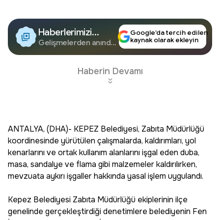
Haberlerimizi
Google’da tercih edilen
kaynak olarak ekleyin
Google'da Takip
Gelişmelerden anında
haberdar olun.
Edin
Haberin Devamı
ANTALYA, (DHA)- KEPEZ Belediyesi, Zabıta Müdürlüğü
koordinesinde yürütülen çalışmalarda, kaldırımları, yol
kenarlarını ve ortak kullanım alanlarını işgal eden duba,
masa, sandalye ve flama gibi malzemeler kaldırılırken,
mevzuata aykırı işgaller hakkında yasal işlem uygulandı.
Kepez Belediyesi Zabıta Müdürlüğü ekiplerinin ilçe
genelinde gerçekleştirdiği denetimlere belediyenin Fen