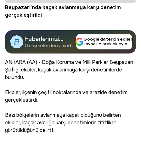
Beypazarı'nda kaçak avlanmaya karşı denetim
gerçekleştirildi
Haberlerimizi
Google’da tercih edilen
kaynak olarak ekleyin
Google'da Takip
Gelişmelerden anında
haberdar olun.
Edin
ANKARA (AA) - Doğa Koruma ve Milli Parklar Beypazarı
Şefliği ekipler, kaçak avlanmaya karşı denetimlerde
bulundu.
Ekipler, ilçenin çeşitli noktalarında ve arazide denetim
gerçekleştirdi.
Bazı bölgelerin avlanmaya kapalı olduğunu belirten
ekipler, kaçak avcılığa karşı denetimlerin titizlikte
yürütüldüğünü belirtti.