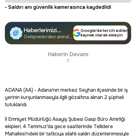
- Saldırı anı güvenlik kamerasınca kaydedildi
Haberlerimizi
Google’da tercih edilen
kaynak olarak ekleyin
Google'da Takip
Gelişmelerden anında
haberdar olun.
Edin
Haberin Devamı
ADANA (AA) - Adana'nın merkez Seyhan ilçesinde bir iş
yerinin kurşunlanmasıyla ilgili gözaltına alınan 2 şüpheli
tutuklandı.
İl Emniyet Müdürlüğü Asayiş Şubesi Gasp Büro Amirliği
ekipleri, 4 Temmuz'da gece saatlerinde Tellidere
Mahallesi'ndeki bir tatlıcıya silahlı saldırı düzenlenmesiyle