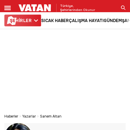
Türkiye,
Şehirlerinden Okunur
ŞE
HİRLER
SICAK HABER
ÇALIŞMA HAYATI
GÜNDEM
ŞAM
Ara
Haberler
Yazarlar
Sanem Altan