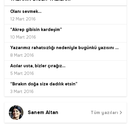
Olanı sevmek...
12 Mart 2016
“Akrep gibisin kardeşim”
10 Mart 2016
Yazarımız rahatsızlığı nedeniyle bugünkü yazısını yazamamıştır.
8 Mart 2016
Acılar usta, bizler çırağız...
5 Mart 2016
“Bırakın doğa size dadılık etsin”
3 Mart 2016
Sanem Altan
Tüm yazıları