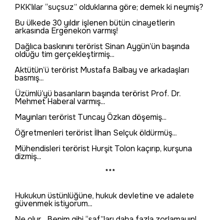
PKK’lılar “suçsuz” olduklarına göre; demek ki neymiş?
Bu ülkede 30 yıldır işlenen bütün cinayetlerin
arkasında Ergenekon varmış!
Dağlıca baskınını terörist Sinan Aygün’ün başında
olduğu tim gerçekleştirmiş...
Aktütün’ü terörist Mustafa Balbay ve arkadaşları
basmış...
Üzümlü’yü basanların başında terörist Prof. Dr.
Mehmet Haberal varmış...
Mayınları terörist Tuncay Özkan döşemiş...
Öğretmenleri terörist İlhan Selçuk öldürmüş...
Mühendisleri terörist Hurşit Tolon kaçırıp, kurşuna
dizmiş...
***
Hukukun üstünlüğüne, hukuk devletine ve adalete
güvenmek istiyorum...
Ne olur... Benim gibi “saf”ları daha fazla zorlamayın!