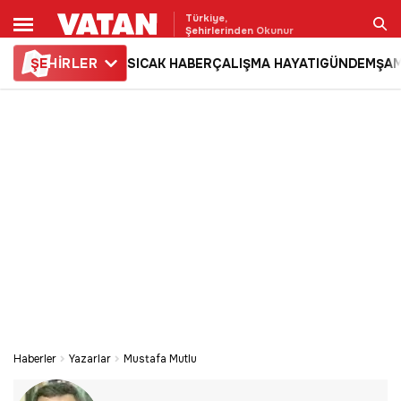
Türkiye,
Şehirlerinden Okunur
ŞE
HİRLER
SICAK HABER
ÇALIŞMA HAYATI
GÜNDEM
ŞAM
Ara
Haberler
Yazarlar
Mustafa Mutlu