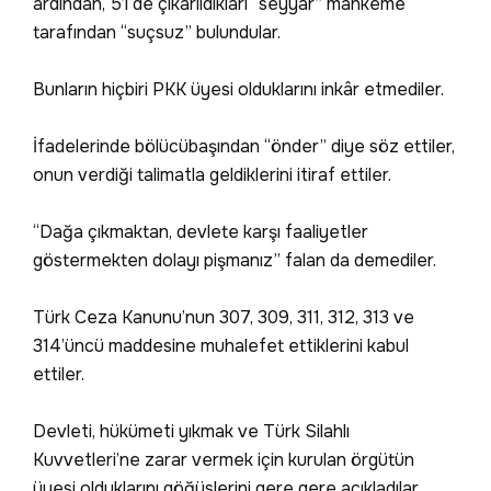
ardından, 5’i de çıkarıldıkları “seyyar” mahkeme
tarafından “suçsuz” bulundular.
Bunların hiçbiri PKK üyesi olduklarını inkâr etmediler.
İfadelerinde bölücübaşından “önder” diye söz ettiler,
onun verdiği talimatla geldiklerini itiraf ettiler.
“Dağa çıkmaktan, devlete karşı faaliyetler
göstermekten dolayı pişmanız” falan da demediler.
Türk Ceza Kanunu’nun 307, 309, 311, 312, 313 ve
314’üncü maddesine muhalefet ettiklerini kabul
ettiler.
Devleti, hükümeti yıkmak ve Türk Silahlı
Kuvvetleri’ne zarar vermek için kurulan örgütün
üyesi olduklarını göğüslerini gere gere açıkladılar...