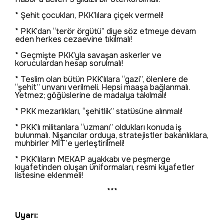
* Şehit çocukları, PKK’lılara çiçek vermeli!
* PKK’dan “terör örgütü” diye söz etmeye devam
eden herkes cezaevine tıkılmalı!
* Geçmişte PKK’yla savaşan askerler ve
koruculardan hesap sorulmalı!
* Teslim olan bütün PKK’lılara “gazi”, ölenlere de
“şehit” unvanı verilmeli. Hepsi maaşa bağlanmalı.
Yetmez; göğüslerine de madalya takılmalı!
* PKK mezarlıkları, “şehitlik” statüsüne alınmalı!
* PKK’lı militanlara “uzmanı” oldukları konuda iş
bulunmalı. Nişancılar orduya, stratejistler bakanlıklara,
muhbirler MİT’e yerleştirilmeli!
* PKK’lıların MEKAP ayakkabı ve peşmerge
kıyafetinden oluşan üniformaları, resmi kıyafetler
listesine eklenmeli!
***
Uyarı: