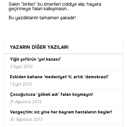
Sakın “birileri” bu önerileri ciddiye alıp, hayata
geçirmeye falan kalkışmasın...
Bu yazdıklarım tamamen şakadır!
YAZARIN DİĞER YAZILARI
Yiğit şoförün ‘yol kazası!’
2 Eylül 2013
Eskiden bahane ‘medeniyet’ti, artık ‘demokrasi!’
1 Eylül 2013
Çocuğunuza ‘göbek adı’ falan koymayın!
31 Ağustos 2013
Vazgeçtim; siz yine her bayram hastalanın beyler!
30 Ağustos 2013