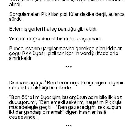
alındı.
Sorgulamaları PKK’lılar gibi 10’ar dakika değil, aylarca
sürdü.
Evleri, iş yerleri hallaç pamuğu gibi atıldı.
Yine de doğru dürüst bir delile ulaşılamadı.
Bunca insanın yargılanmasına gerekçe olan iddialar,
çoğu PKK üyesi “gizli tanıklar”ın verdiği ifadelerle
sınırlı kaldı.
***
Kısacası; açıkça “Ben terör örgütü üyesiyim” diyenin
serbest bırakıldığı bu ülkede...
“Ben öğretim üyesiyim, bu örgütün adını bile ilk kez
duyuyorum”, “Ben emekli askerim, hayatım PKK’yla
mücadeleyle geçti” , “Ben gazeteciyim, tek suçum
iktidar yandaşı olmamak” diyen insanlar hâlâ
cezaevinde...
***