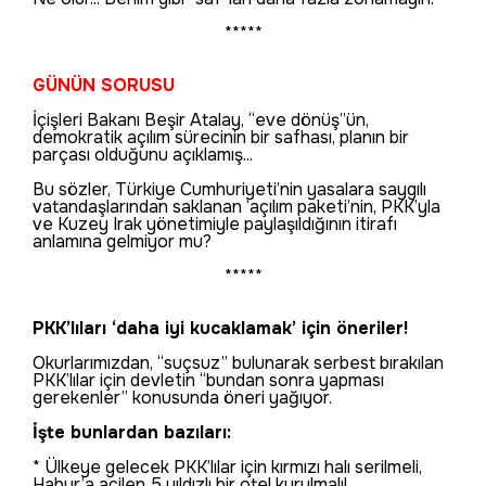
*****
GÜNÜN SORUSU
İçişleri Bakanı Beşir Atalay, “eve dönüş”ün,
demokratik açılım sürecinin bir safhası, planın bir
parçası olduğunu açıklamış...
Bu sözler, Türkiye Cumhuriyeti’nin yasalara saygılı
vatandaşlarından saklanan ‘açılım paketi’nin, PKK’yla
ve Kuzey Irak yönetimiyle paylaşıldığının itirafı
anlamına gelmiyor mu?
*****
PKK’lıları ‘daha iyi kucaklamak’ için öneriler!
Okurlarımızdan, “suçsuz” bulunarak serbest bırakılan
PKK’lılar için devletin “bundan sonra yapması
gerekenler” konusunda öneri yağıyor.
İşte bunlardan bazıları:
* Ülkeye gelecek PKK’lılar için kırmızı halı serilmeli,
Habur’a acilen 5 yıldızlı bir otel kurulmalı!