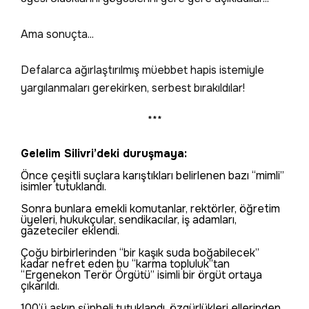
Ama sonuçta...
Defalarca ağırlaştırılmış müebbet hapis istemiyle
yargılanmaları gerekirken, serbest bırakıldılar!
***
Gelelim Silivri’deki duruşmaya:
Önce çeşitli suçlara karıştıkları belirlenen bazı “mimli”
isimler tutuklandı.
Sonra bunlara emekli komutanlar, rektörler, öğretim
üyeleri, hukukçular, sendikacılar, iş adamları,
gazeteciler eklendi.
Çoğu birbirlerinden “bir kaşık suda boğabilecek”
kadar nefret eden bu “karma topluluk”tan
“Ergenekon Terör Örgütü” isimli bir örgüt ortaya
çıkarıldı.
100’ü aşkın şüpheli tutuklandı, özgürlükleri ellerinden