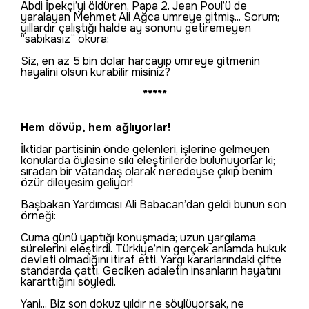
Abdi İpekçi’yi öldüren, Papa 2. Jean Poul’ü de
yaralayan Mehmet Ali Ağca umreye gitmiş... Sorum;
yıllardır çalıştığı halde ay sonunu getiremeyen
“sabıkasız” okura:
Siz, en az 5 bin dolar harcayıp umreye gitmenin
hayalini olsun kurabilir misiniz?
*****
Hem dövüp, hem ağlıyorlar!
İktidar partisinin önde gelenleri, işlerine gelmeyen
konularda öylesine sıkı eleştirilerde bulunuyorlar ki;
sıradan bir vatandaş olarak neredeyse çıkıp benim
özür dileyesim geliyor!
Başbakan Yardımcısı Ali Babacan’dan geldi bunun son
örneği:
Cuma günü yaptığı konuşmada; uzun yargılama
sürelerini eleştirdi. Türkiye’nin gerçek anlamda hukuk
devleti olmadığını itiraf etti. Yargı kararlarındaki çifte
standarda çattı. Geciken adaletin insanların hayatını
kararttığını söyledi.
Yani... Biz son dokuz yıldır ne söylüyorsak, ne