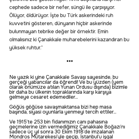
cephede sadece bir nefer, süngü ile çarpışıyor.
Ölüyor, öldürüyor. İşte bu Türk askerindeki ruh
kuvvetini gösteren, dünyanın hiçbir askerinde
bulunmayan tebrike değer bir örnektir. Emin
olmalısınız ki Çanakkale muharebelerini kazandıran bu
yüksek ruhtur.”
***
Ne yazık ki yine Çanakkale Savaşı sayesinde, bu
gerçeği yabancılar da öğrendi! Ve bu yüzden (yem
olarak önümüze atılan Yunan Ordusu dışında) bizimle
bir daha bu ülkenin topraklarında karşı karşıya
gelmeye cesaret edemediler...
Göğüs göğüse savaşmaktansa bizi hep masa
başında, siyasi oyunlarla yenmeyi tercih ettiler...
Ve 1915’te 253 bin fidanımızın canı pahasına
geçmelerine izin vermediğimiz Çanakkale Boğazı’nı
sadece üç yıl sonra 30 Ekim 1918’de imzalanan
Mondros Mütarekesi’yle geçip, İstanbul’u işgal