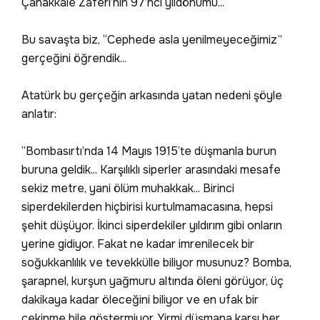
Çanakkale Zaferi’nin 97’nci yıldönümü...
Bu savaşta biz, “Cephede asla yenilmeyeceğimiz”
gerçeğini öğrendik...
Atatürk bu gerçeğin arkasında yatan nedeni şöyle
anlatır:
“Bombasırtı’nda 14 Mayıs 1915’te düşmanla burun
buruna geldik... Karşılıklı siperler arasındaki mesafe
sekiz metre, yani ölüm muhakkak... Birinci
siperdekilerden hiçbirisi kurtulmamacasına, hepsi
şehit düşüyor. İkinci siperdekiler yıldırım gibi onların
yerine gidiyor. Fakat ne kadar imrenilecek bir
soğukkanlılık ve tevekkülle biliyor musunuz? Bomba,
şarapnel, kurşun yağmuru altında öleni görüyor, üç
dakikaya kadar öleceğini biliyor ve en ufak bir
çekinme bile göstermiyor. Yirmi düşmana karşı her