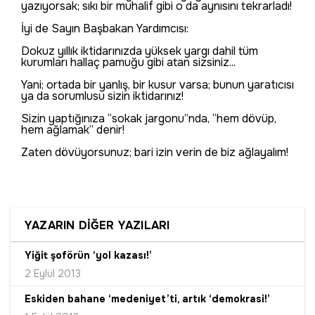
yazıyorsak; sıkı bir muhalif gibi o da aynısını tekrarladı!
İyi de Sayın Başbakan Yardımcısı:
Dokuz yıllık iktidarınızda yüksek yargı dahil tüm
kurumları hallaç pamuğu gibi atan sizsiniz...
Yani; ortada bir yanlış, bir kusur varsa; bunun yaratıcısı
ya da sorumlusu sizin iktidarınız!
Sizin yaptığınıza “sokak jargonu”nda, “hem dövüp,
hem ağlamak” denir!
Zaten dövüyorsunuz; bari izin verin de biz ağlayalım!
YAZARIN DİĞER YAZILARI
Yiğit şoförün ‘yol kazası!’
2 Eylül 2013
Eskiden bahane ‘medeniyet’ti, artık ‘demokrasi!’