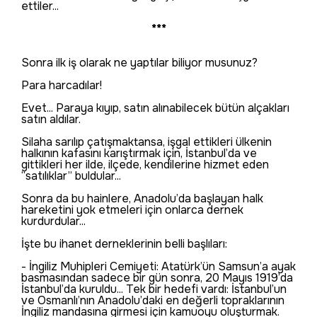
ettiler...
***
Sonra ilk iş olarak ne yaptılar biliyor musunuz?
Para harcadılar!
Evet... Paraya kıyıp, satın alınabilecek bütün alçakları
satın aldılar.
Silaha sarılıp çatışmaktansa, işgal ettikleri ülkenin
halkının kafasını karıştırmak için, İstanbul’da ve
gittikleri her ilde, ilçede, kendilerine hizmet eden
“satılıklar” buldular...
Sonra da bu hainlere, Anadolu’da başlayan halk
hareketini yok etmeleri için onlarca dernek
kurdurdular...
İşte bu ihanet derneklerinin belli başlıları:
- İngiliz Muhipleri Cemiyeti: Atatürk’ün Samsun’a ayak
basmasından sadece bir gün sonra, 20 Mayıs 1919’da
İstanbul’da kuruldu... Tek bir hedefi vardı: İstanbul’un
ve Osmanlı’nın Anadolu’daki en değerli topraklarının
İngiliz mandasına girmesi için kamuoyu oluşturmak.