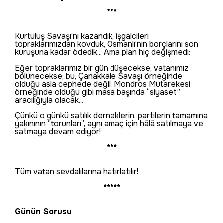
***
Kurtuluş Savaşı’nı kazandık, işgalcileri
topraklarımızdan kovduk, Osmanlı’nın borçlarını son
kuruşuna kadar ödedik... Ama plan hiç değişmedi:
Eğer topraklarımız bir gün düşecekse, vatanımız
bölünecekse; bu, Çanakkale Savaşı örneğinde
olduğu asla cephede değil, Mondros Mütarekesi
örneğinde olduğu gibi masa başında “siyaset”
aracılığıyla olacak...
Çünkü o günkü satılık derneklerin, partilerin tamamına
yakınının “torunları”, aynı amaç için hâlâ satılmaya ve
satmaya devam ediyor!
***
Tüm vatan sevdalılarına hatırlatılır!
*****
Günün Sorusu