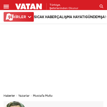
Türkiye,
Şehirlerinden Okunur
ŞE
HİRLER
SICAK HABER
ÇALIŞMA HAYATI
GÜNDEM
ŞAM
Ara
Haberler
Yazarlar
Mustafa Mutlu