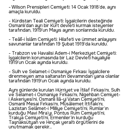
- Wilson Prensipleri Cemiyeti: 14 Ocak 1918’de, aynı
amaçla kuruldu.
- Kürdistan Teali Cemiyeti: İşgalcilerin desteğinde
Osmanlı’dan ayrı bir Kürt devleti kurmak isteyenler
tarafından, 1919’un Mayıs ayının sonlarında kuruldu.
- Teâlî-i İslâm Cemiyeti: Hilafeti ve ümmet anlayışını
savunanlar tarafından 19 Şubat 1919’da kuruldu.
- Trabzon ve Havalisi Adem-i Merkeziyet Cemiyeti:
İşgalcilerin korumasında bir Laz Devleti hayaliyle
1919’un Ocak ayında kuruldu.
- Sulh ve Selamet-i Osmaniye Fırkası: İşgalcilere
direnmeyen ama saltanatın devamından yana olanlar
tarafından 1919’un Ocak ayında kuruldu.
Aynı günlerde kurulan Hürriyet ve İtilaf Fırkası’nı, Sulh
ve Selamet-i Osmaniye Fırkası’nı, Nigehban Cemiyet-
i Askeriyesi’ni, Osmanlı İlâ-yi Vatan Cemiyeti’ni,
Osmanlı Mesai Fırkası’nı, Müsâlemet İttifakı’nı,
Lazistan Selâmet-i Milliye Cemiyeti’ni, Rumlar’ın
kurduğu Mavi Mira’yı, Pontus Rum Cemiyeti’ni,
Trakya Cemiyeti’ni, Ermeniler’in kurduğu
Taşnaksütyan ve Hınçak yeraltı örgütlerini de
unutmamak gerekir...