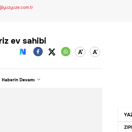
k@yuzyuze.com.tr
iz ev sahibi
Haberin Devamı
YA
ZIP