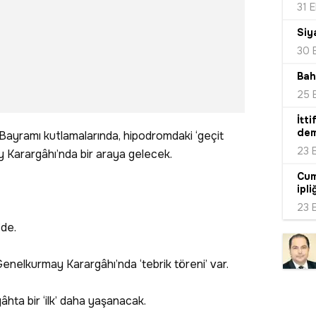
31 
Siy
30 
Bahç
25 
İtti
dem
r Bayramı kutlamalarında, hipodromdaki ‘geçit
23 
Karargâhı’nda bir araya gelecek.
Cum
ipli
23 
’de.
enelkurmay Karargâhı’nda ‘tebrik töreni’ var.
âhta bir ‘ilk’ daha yaşanacak.