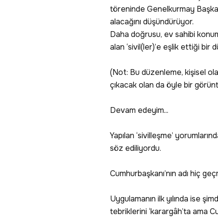
töreninde Genelkurmay Başkanı 
alacağını düşündürüyor.
Daha doğrusu, ev sahibi konumun
alan ‘sivil(ler)’e eşlik ettiği bir 
(Not: Bu düzenleme, kişisel ol
çıkacak olan da öyle bir görünt
Devam edeyim...
Yapılan ‘sivilleşme’ yorumları
söz ediliyordu.
Cumhurbaşkanı’nın adı hiç geç
Uygulamanın ilk yılında ise şimd
tebriklerini ‘karargâh’ta ama