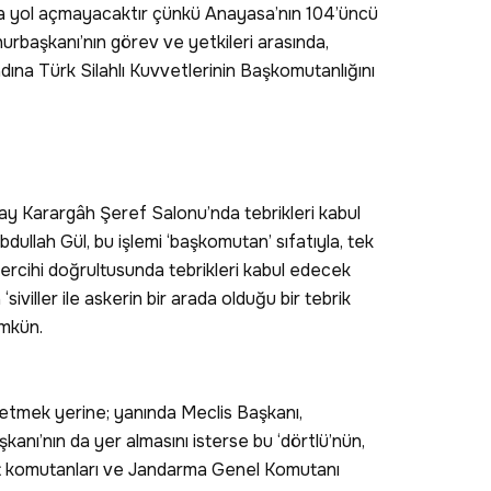
ya yol açmayacaktır çünkü Anayasa’nın 104’üncü
urbaşkanı’nın görev ve yetkileri arasında,
dına Türk Silahlı Kuvvetlerinin Başkomutanlığını
 Karargâh Şeref Salonu’nda tebrikleri kabul
llah Gül, bu işlemi ‘başkomutan’ sıfatıyla, tek
tercihi doğrultusunda tebrikleri kabul edecek
 ‘siviller ile askerin bir arada olduğu bir tebrik
ümkün.
l etmek yerine; yanında Meclis Başkanı,
ı’nın da yer almasını isterse bu ‘dörtlü’nün,
t komutanları ve Jandarma Genel Komutanı