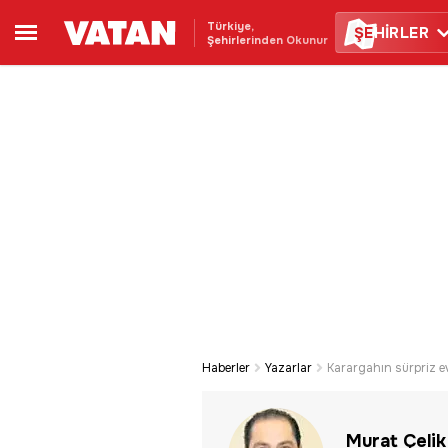
Türkiye,
ŞE
HİRLER
Şehirlerinden Okunur
Haberler
Yazarlar
Karargahın sürpriz e
Murat Çelik