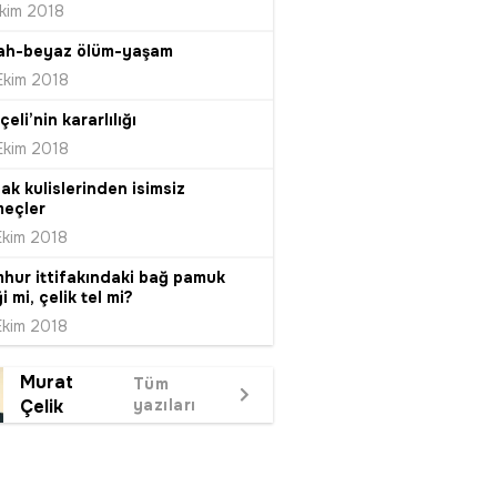
Ekim 2018
ah-beyaz ölüm-yaşam
Ekim 2018
eli’nin kararlılığı
Ekim 2018
fak kulislerinden isimsiz
eçler
Ekim 2018
hur ittifakındaki bağ pamuk
ği mi, çelik tel mi?
Ekim 2018
Murat
Tüm
Çelik
yazıları