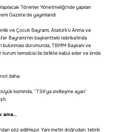
Yapılacak Törenler Yönetmeliği’nde yapılan
 Resmi Gazete’de yayımlandı.
menlik ve Çocuk Bayramı, Atatürk’ü Anma ve
fer Bayramı’nın başkentteki tebrikatında
 bulunması durumunda, TBMM Başkanı ve
kurum temsilcisi ile birlikte kabul eder ve önde
 not daha:
 büyük kısmında, “TSK’ya sivilleşme ayarı”
ştı.
 ama...
dan söz edilmiyor. Yani metin doğrudan, tebrik