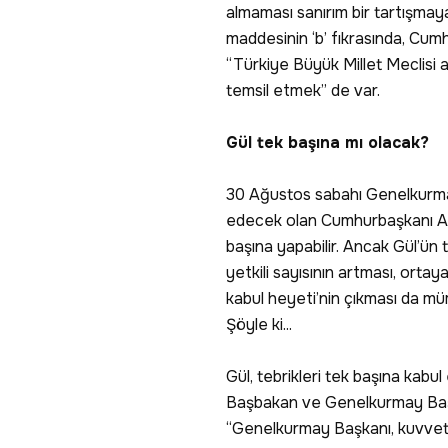
almaması sanırım bir tartışma
maddesinin ‘b’ fıkrasında, Cumh
“Türkiye Büyük Millet Meclisi a
temsil etmek” de var.
Gül tek başına mı olacak?
30 Ağustos sabahı Genelkurmay
edecek olan Cumhurbaşkanı Abdu
başına yapabilir. Ancak Gül’ün 
yetkili sayısının artması, ortaya
kabul heyeti’nin çıkması da m
Şöyle ki...
Gül, tebrikleri tek başına kabu
Başbakan ve Genelkurmay Başkan
“Genelkurmay Başkanı, kuvve