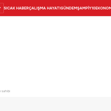
SICAK HABER
ÇALIŞMA HAYATI
GÜNDEM
ŞAMPİY10
EKONOM
v sahibi