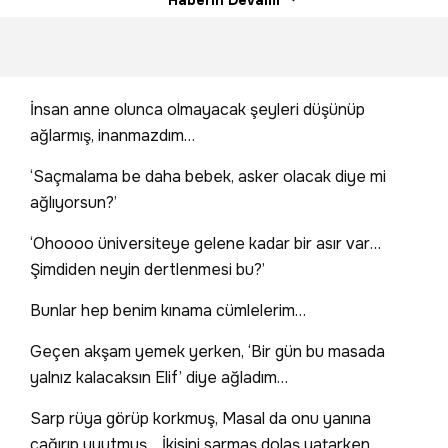
Haberin Devamı
İnsan anne olunca olmayacak şeyleri düşünüp
ağlarmış, inanmazdım…
‘Saçmalama be daha bebek, asker olacak diye mi
ağlıyorsun?’
‘Ohoooo üniversiteye gelene kadar bir asır var…
Şimdiden neyin dertlenmesi bu?’
Bunlar hep benim kınama cümlelerim…
Geçen akşam yemek yerken, ‘Bir gün bu masada
yalnız kalacaksın Elif’ diye ağladım…
Sarp rüya görüp korkmuş, Masal da onu yanına
çağırıp uyutmuş… İkisini sarmaş dolaş yatarken