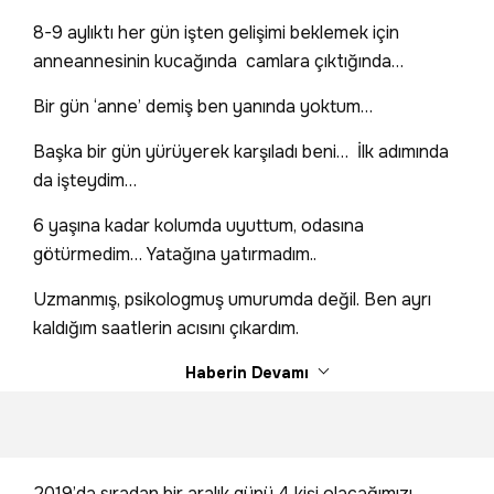
8-9 aylıktı her gün işten gelişimi beklemek için
anneannesinin kucağında camlara çıktığında…
Bir gün ‘anne’ demiş ben yanında yoktum…
Başka bir gün yürüyerek karşıladı beni… İlk adımında
da işteydim…
6 yaşına kadar kolumda uyuttum, odasına
götürmedim… Yatağına yatırmadım..
Uzmanmış, psikologmuş umurumda değil. Ben ayrı
kaldığım saatlerin acısını çıkardım.
Haberin Devamı
2019’da sıradan bir aralık günü 4 kişi olacağımızı