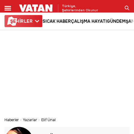
Türkiye,
Şehirlerinden Okunur
ŞE
HİRLER
SICAK HABER
ÇALIŞMA HAYATI
GÜNDEM
ŞAM
Ara
Haberler
Yazarlar
Elif Ünal