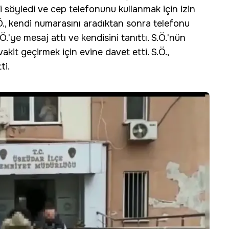
 söyledi ve cep telefonunu kullanmak için izin
F.Ö., kendi numarasını aradıktan sonra telefonu
Ö.'ye mesaj attı ve kendisini tanıttı. S.Ö.'nün
vakit geçirmek için evine davet etti. S.Ö.,
tti.