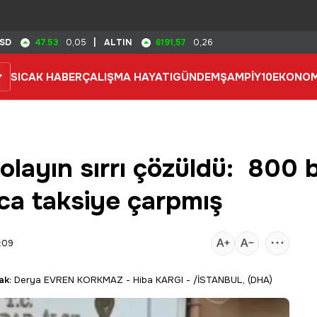
47.53
6191,57
SD
0,05
|
ALTIN
0,26
SICAK HABER
ÇALIŞMA HAYATI
GÜNDEM
ŞAMPİY10
EKONOM
olayın sırrı çözüldü: 800 bi
nca taksiye çarpmış
:09
ak:
Derya EVREN KORKMAZ - Hiba KARGI - /İSTANBUL, (DHA)