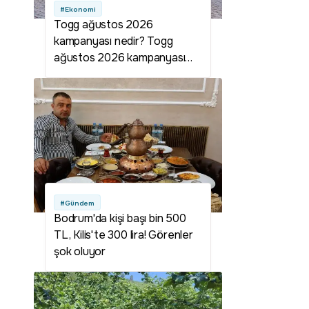
#Ekonomi
Togg ağustos 2026
kampanyası nedir? Togg
ağustos 2026 kampanyası
detayları neler? Togg
kampanyası var mı? Togg
ağustos kampanyası var mı?
Togg 800 bin TL kampanyası
nedir? Togg 800 bin lira
kampanyası şartları neler?
#Gündem
Bodrum'da kişi başı bin 500
TL, Kilis'te 300 lira! Görenler
şok oluyor