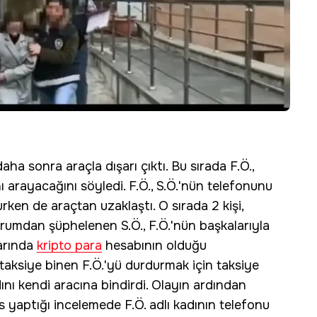
daha sonra araçla dışarı çıktı. Bu sırada F.Ö.,
ı arayacağını söyledi. F.Ö., S.Ö.'nün telefonunu
urken de araçtan uzaklaştı. O sırada 2 kişi,
Durumdan şüphelenen S.Ö., F.Ö.'nün başkalarıyla
varında
kripto para
hesabının olduğu
 taksiye binen F.Ö.'yü durdurmak için taksiye
dını kendi aracına bindirdi. Olayın ardından
is yaptığı incelemede F.Ö. adlı kadının telefonu