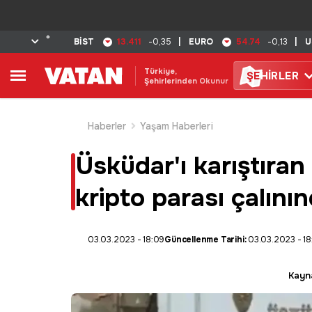
°
13.411
54.74
BİST
-0,35
|
EURO
-0,13
|
U
Türkiye,
ŞE
HİRLER
Şehirlerinden Okunur
Haberler
Yaşam Haberleri
Üsküdar'ı karıştıran 
kripto parası çalını
03.03.2023 - 18:09
Güncellenme Tarihi:
03.03.2023 - 18
Kayn