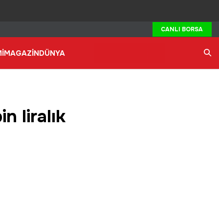
CANLI BORSA
İ
MAGAZİN
DÜNYA
Ara
n liralık