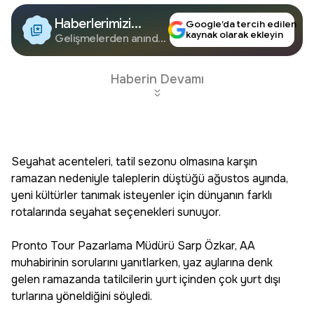
Haberlerimizi
Google’da tercih edilen
kaynak olarak ekleyin
Google'da Takip
Gelişmelerden anında
haberdar olun.
Edin
Haberin Devamı
Seyahat acenteleri, tatil sezonu olmasına karşın
ramazan nedeniyle taleplerin düştüğü ağustos ayında,
yeni kültürler tanımak isteyenler için dünyanın farklı
rotalarında seyahat seçenekleri sunuyor.
Pronto Tour Pazarlama Müdürü Sarp Özkar, AA
muhabirinin sorularını yanıtlarken, yaz aylarına denk
gelen ramazanda tatilcilerin yurt içinden çok yurt dışı
turlarına yöneldiğini söyledi.