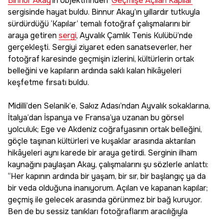
Binnur Akay
’ın objektifinden ‘
Geçmişe Açılan Kapılar
’
sergisinde hayat buldu. Binnur Akay’ın yıllardır tutkuyla
sürdürdüğü ‘Kapılar’ temalı fotoğraf çalışmalarını bir
araya getiren
sergi
, Ayvalık Çamlık Tenis Kulübü’nde
gerçekleşti. Sergiyi ziyaret eden sanatseverler, her
fotoğraf karesinde geçmişin izlerini, kültürlerin ortak
belleğini ve kapıların ardında saklı kalan hikâyeleri
keşfetme fırsatı buldu.
Midilli’den Selanik’e, Sakız Adası’ndan Ayvalık sokaklarına,
İtalya’dan İspanya ve Fransa’ya uzanan bu görsel
yolculuk; Ege ve Akdeniz coğrafyasının ortak belleğini,
göçle taşınan kültürleri ve kuşaklar arasında aktarılan
hikâyeleri aynı karede bir araya getirdi. Serginin ilham
kaynağını paylaşan Akay, çalışmalarını şu sözlerle anlattı:
“Her kapının ardında bir yaşam, bir sır, bir başlangıç ya da
bir veda olduğuna inanıyorum. Açılan ve kapanan kapılar;
geçmiş ile gelecek arasında görünmez bir bağ kuruyor.
Ben de bu sessiz tanıkları fotoğraflarım aracılığıyla