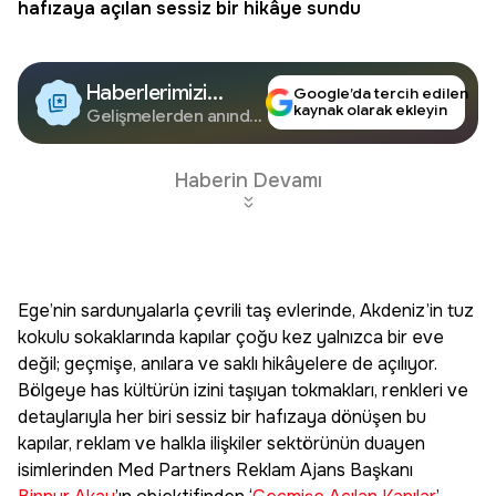
hafızaya açılan sessiz bir hikâye sundu
Haberlerimizi
Google’da tercih edilen
kaynak olarak ekleyin
Google'da Takip
Gelişmelerden anında
haberdar olun.
Edin
Haberin Devamı
Ege’nin sardunyalarla çevrili taş evlerinde, Akdeniz’in tuz
kokulu sokaklarında kapılar çoğu kez yalnızca bir eve
değil; geçmişe, anılara ve saklı hikâyelere de açılıyor.
Bölgeye has kültürün izini taşıyan tokmakları, renkleri ve
detaylarıyla her biri sessiz bir hafızaya dönüşen bu
kapılar, reklam ve halkla ilişkiler sektörünün duayen
isimlerinden Med Partners Reklam Ajans Başkanı