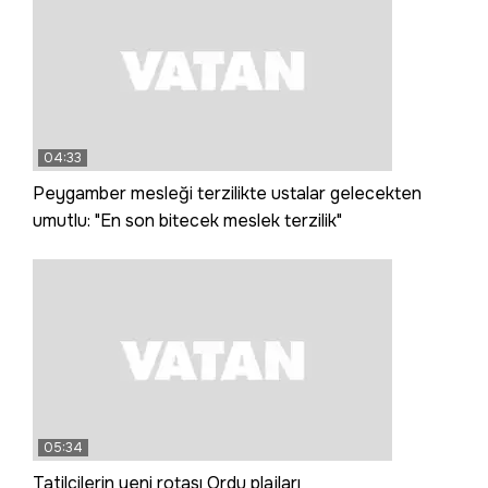
04:33
Peygamber mesleği terzilikte ustalar gelecekten
umutlu: "En son bitecek meslek terzilik"
05:34
Tatilcilerin yeni rotası Ordu plajları