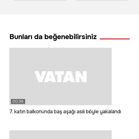
karede av bekledi
başladı
Bunları da beğenebilirsiniz
00:36
7. katın balkonunda baş aşağı asılı böyle yakalandı