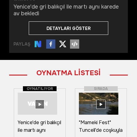
Yenice'de gri balıkçıl ile martı aynı karede
av bekledi
DETAYLARI GÖSTER
PAYLAŞ
OYNATMA LİSTESİ
OYNATILIYOR
SIRADA
Yenice'de gri balıkçıl
"Mameki Fest"
ile martı aynı
Tunceli'de coşkuyla